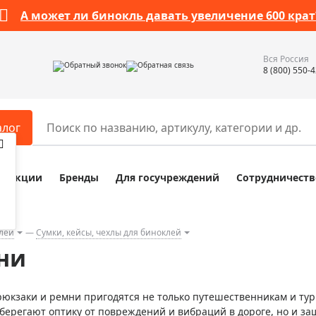
А может ли бинокль давать увеличение 600 крат
Вся Россия
Обратный звонок
Обратная связь
8 (800) 550-
алог
Акции
Бренды
Для госучреждений
Сотрудничеств
ары
Разное
ры для телескопов
Обучающие наборы
ры для микроскопов
Компасы
клей
Сумки, кейсы, чехлы для биноклей
ни
ры для зрительных труб
Наборы исследователя Bresser
ры для биноклей
Наборы для химических опыт
рюкзаки и ремни пригодятся не только путешественникам и тур
ры для луп
Глобусы
уберегают оптику от повреждений и вибраций в дороге, но и з