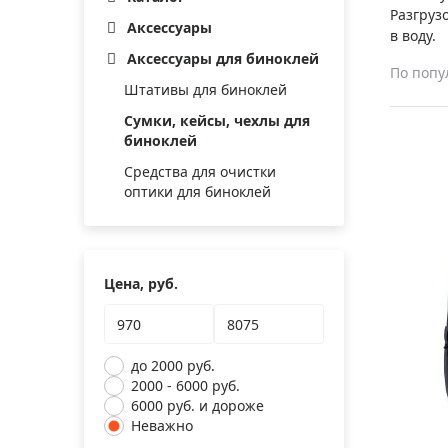
Аксессуа
Разгруз
видения
Аксессуары
Приборы ночного видения
в воду.
Аксессуары для биноклей
Распрод
Тепловизоры
По попу
Штативы для биноклей
Распрод
Прицелы
ценам
Сумки, кейсы, чехлы для
Фотогаджеты
биноклей
Распрод
Средства для очистки
Метеостанции, барометры, часы
оптики для биноклей
Discovery (Дискавери)
Оптика для детей Levenhuk LabZZ
Астропланетарии
Цена, руб.
Подарки
Хиты продаж
до 2000 руб.
2000 - 6000 руб.
Акции
6000 руб. и дороже
Неважно