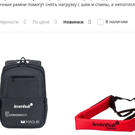
ры для приборов ночного
Глобусы интерактивные
очные ремни помогут снять нагрузку с шеи и спины, а непотоп
Лазерные дальномеры
ажа
Штативы
В наличии
лярности
По цене
Новинки
Сумки, кейсы, чехлы
ажа оптики по специальным
Средства для очистки оптики
ажа выставочных образцов
Трихинеллоскопы
Карты, постеры, литература
Фонари
Элементы питания, карты па
Фотоловушки
Экшн-камеры
Фотооборудование
Мерч