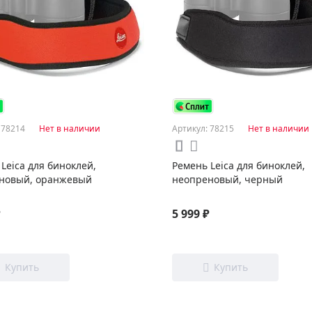
 78214
Нет в наличии
Артикул: 78215
Нет в наличии
Leica для биноклей,
Ремень Leica для биноклей,
новый, оранжевый
неопреновый, черный
₽
5 999 ₽