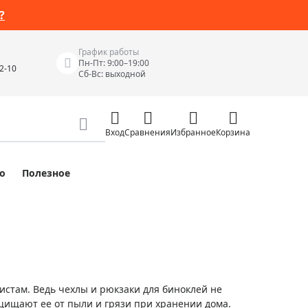
?
График работы
Пн-Пт: 9:00–19:00
42-10
Сб-Вс: выходной
Вход
Сравнения
Избранное
Корзина
о
Полезное
Измерительные инструменты
Измерительные рулетки
Лазерные уровни
 Junior
Цифровые уровни и угломеры
ов
Электроизмерительные приборы
истам. Ведь чехлы и рюкзаки для биноклей не
Приборы неразрушающего контроля
ащищают ее от пыли и грязи при хранении дома.