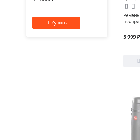
Ремень 
неопре
5 999 