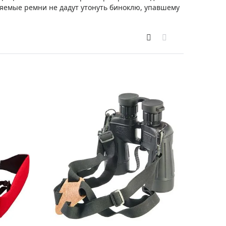
Приборы теплового контроля
ляемые ремни не дадут утонуть биноклю, упавшему
Приборы для обслуживания сетей
Детекторы проводки
Влагомеры (датчики влажности)
Лазерные дальномеры
Измерители параметров окружающей
среды
Термометры кулинарные (термощупы)
Видеоэндоскопы
мяти
Курвиметры
Тестеры качества воды
Нивелиры оптические
Металлоискатели
Теодолиты
Прочее