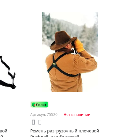
Артикул: 75520
Нет в наличии
вой
Ремень разгрузочный плечевой
ей
Bushnell, для биноклей