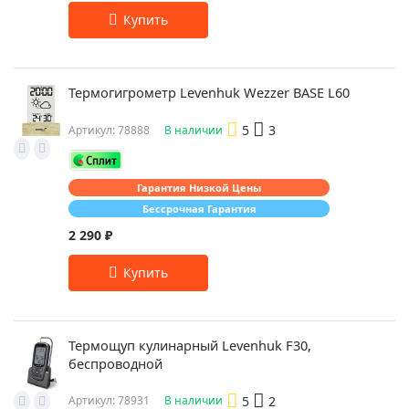
Термогигрометр Levenhuk Wezzer BASE L60
5
3
Артикул: 78888
В наличии
Гарантия Низкой Цены
Бессрочная Гарантия
2 290 ₽
Термощуп кулинарный Levenhuk F30,
беспроводной
5
2
Артикул: 78931
В наличии