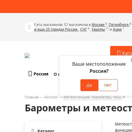
9
8
Сеть магазинов: 57 магазинов в
Москве
,
Петербурге
4
11
1
и еще 25 городах России
,
СНГ
,
Европы
и
Азии
Кат
Ваше местоположение
Россия?
Россия
О компании
Оплата и доставка
Телескопы
Аксессу
Да
Нет
Аксессуа
Микроскопы
Аксессуа
Главная
Каталог
Метеостанции, барометры, часы
Бинокли
Барометры и метеост
Аксессуа
Зрительные трубы
Аксессуа
Лупы
Метеост
Аксессуа
функции
Монокуляры
Каталог