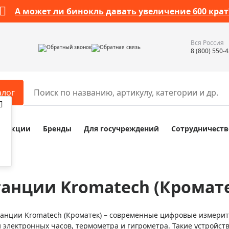
А может ли бинокль давать увеличение 600 крат
Вся Россия
Обратный звонок
Обратная связь
8 (800) 550-
алог
Акции
Бренды
Для госучреждений
Сотрудничеств
ары
Разное
ры для телескопов
Обучающие наборы
ры для микроскопов
Компасы
анции Kromatech (Кромат
ры для зрительных труб
Наборы исследователя Bresser
ры для биноклей
Наборы для химических опыт
анции Kromatech (Кроматек) – современные цифровые измерит
ры для луп
Глобусы
 электронных часов, термометра и гигрометра. Такие устройств