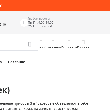
?
График работы
Пн-Пт: 9:00–19:00
42-10
Сб-Вс: выходной
Вход
Сравнения
Избранное
Корзина
о
Полезное
Измерительные инструменты
Измерительные рулетки
Лазерные уровни
ек)
 Junior
Цифровые уровни и угломеры
ов
Электроизмерительные приборы
ельные приборы 3 в 1, которые объединяют в себе
Приборы неразрушающего контроля
а пригодятся дома, на даче, в туристическом