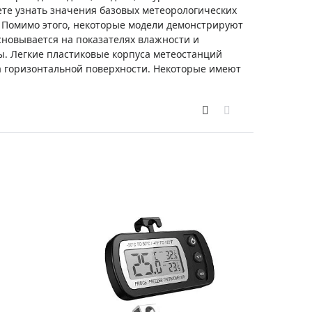
Приборы теплового контроля
те узнать значения базовых метеорологических
я. Помимо этого, некоторые модели демонстрируют
Приборы для обслуживания сетей
сновывается на показателях влажности и
Детекторы проводки
. Легкие пластиковые корпуса метеостанций
Влагомеры (датчики влажности)
 горизонтальной поверхности. Некоторые имеют
Лазерные дальномеры
Измерители параметров окружающей
среды
Термометры кулинарные (термощупы)
Видеоэндоскопы
мяти
Курвиметры
Тестеры качества воды
Нивелиры оптические
Металлоискатели
Теодолиты
Прочее