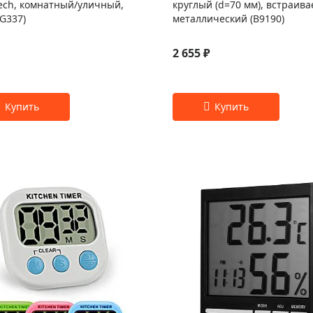
ech, комнатный/уличный,
круглый (d=70 мм), встраив
G337)
металлический (B9190)
2 655 ₽