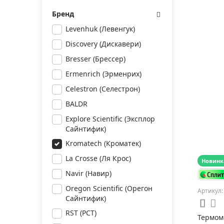
Бренд
Levenhuk (Левенгук)
Discovery (Дискавери)
Bresser (Брессер)
Ermenrich (Эрменрих)
Celestron (Селестрон)
BALDR
Explore Scientific (Эксплор
Сайнтифик)
Kromatech (Кроматек)
La Crosse (Ля Крос)
Новинк
Navir (Навир)
Oregon Scientific (Орегон
Артикул:
Сайнтифик)
RST (РСТ)
Термом