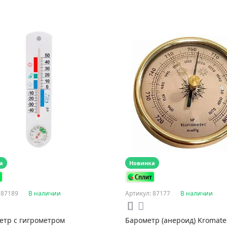
а
Новинка
 87189
В наличии
Артикул: 87177
В наличии
етр с гигрометром
Барометр (анероид) Kromate