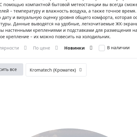
ры для приборов ночного
Глобусы интерактивные
 С помощью компактной бытовой метеостанции вы всегда сможе
елей – температуру и влажность воздуха, а также точное врем
Лазерные дальномеры
 дату и визуальную оценку уровня общего комфорта, которая о
ажа
Штативы
туры. Данные выводятся на удобные, легкочитаемые ЖК-экраны
Сумки, кейсы, чехлы
ажа оптики по специальным
ы настенными креплениями и подставками для размещения на
ое крепление – их можно повесить на холодильник.
Средства для очистки оптики
ажа выставочных образцов
В наличии
лярности
По цене
Новинки
Трихинеллоскопы
Карты, постеры, литература
Фонари
сить все
Kromatech (Кроматек)
Элементы питания, карты па
Фотоловушки
Экшн-камеры
Фотооборудование
Мерч