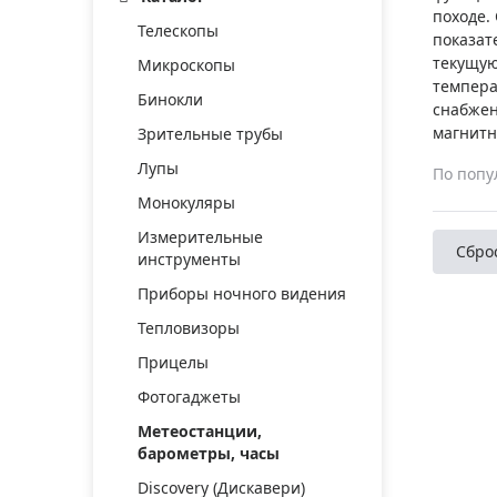
Аксессуа
походе.
видения
Телескопы
Приборы ночного видения
показат
текущую
Микроскопы
Распрод
Тепловизоры
темпера
Бинокли
Распрод
снабжен
Прицелы
ценам
магнитн
Зрительные трубы
Фотогаджеты
Распрод
Лупы
По попу
Метеостанции, барометры, часы
Монокуляры
Discovery (Дискавери)
Измерительные
Сбро
инструменты
Оптика для детей Levenhuk LabZZ
Приборы ночного видения
Астропланетарии
Тепловизоры
Подарки
Прицелы
Хиты продаж
Фотогаджеты
Метеостанции,
Акции
барометры, часы
Discovery (Дискавери)