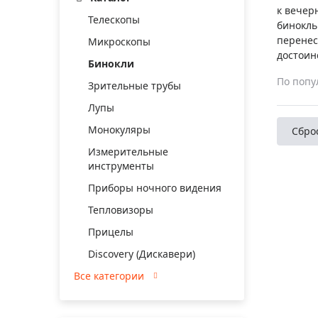
Аксессуа
к вечер
видения
Телескопы
Приборы ночного видения
бинокль
перенес
Микроскопы
Распрод
Тепловизоры
достоин
Бинокли
Распрод
Прицелы
По попу
ценам
Зрительные трубы
Фотогаджеты
Распрод
Лупы
Метеостанции, барометры, часы
Монокуляры
Сбро
Discovery (Дискавери)
Измерительные
инструменты
Оптика для детей Levenhuk LabZZ
Приборы ночного видения
Астропланетарии
Тепловизоры
Подарки
Прицелы
Хиты продаж
Discovery (Дискавери)
Все категории
Акции