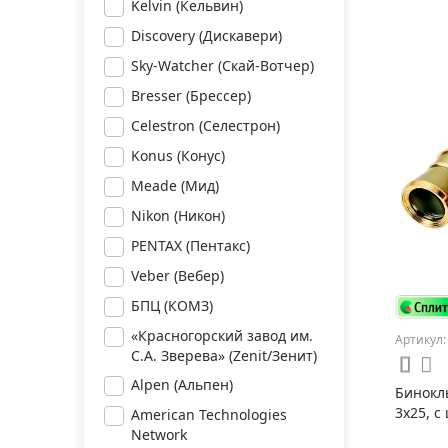
Kelvin (Кельвин)
Discovery (Дискавери)
Sky-Watcher (Скай-Вотчер)
Bresser (Брессер)
Celestron (Селестрон)
Konus (Конус)
Meade (Мид)
Nikon (Никон)
PENTAX (Пентакс)
Veber (Вебер)
БПЦ (КОМЗ)
«Красногорский завод им.
Артикул:
С.А. Зверева» (Zenit/Зенит)
Alpen (Альпен)
Бинокл
3x25, с
American Technologies
Network