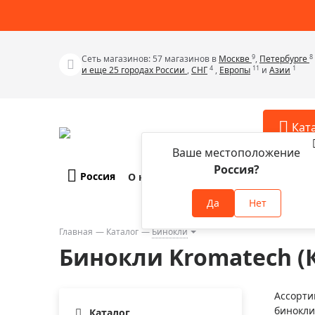
9
8
Сеть магазинов: 57 магазинов в
Москве
,
Петербурге
4
11
1
и еще 25 городах России
,
СНГ
,
Европы
и
Азии
Кат
Ваше местоположение
Россия?
Россия
О компании
Оплата и доставка
Телескопы
Аксессу
Да
Нет
Аксессуа
Микроскопы
Аксессуа
Главная
Каталог
Бинокли
Бинокли
Бинокли Kromatech (
Аксессуа
Зрительные трубы
Аксессуа
Лупы
Ассорти
Аксессуа
бинокли
Монокуляры
Каталог