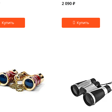
₽
2 090 ₽