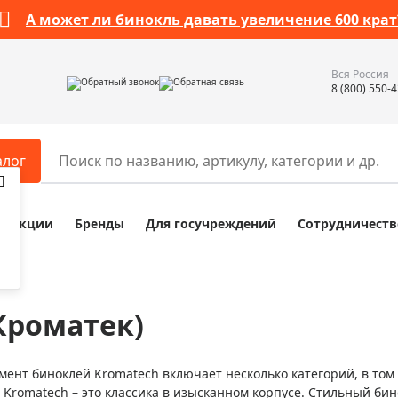
А может ли бинокль давать увеличение 600 крат
Вся Россия
Обратный звонок
Обратная связь
8 (800) 550-
алог
Акции
Бренды
Для госучреждений
Сотрудничеств
ары
Разное
ры для телескопов
Обучающие наборы
ры для микроскопов
Компасы
Кроматек)
ры для зрительных труб
Наборы исследователя Bresser
ры для биноклей
Наборы для химических опыт
мент биноклей Kromatech включает несколько категорий, в том
ры для луп
Глобусы
 Kromatech – это классика в изысканном корпусе. Стильный би