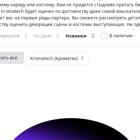
ры для приборов ночного
Глобусы интерактивные
нему наряду или костюму. Вам не придется стыдливо прятать би
 Kromatech будет оценен по достоинству даже самой взыскател
Лазерные дальномеры
ет вас на первые ряды партера. Вы сможете рассмотреть детал
ажа
Штативы
ству оценить декорации сцены и костюмы выступающих. Ни одн
Сумки, кейсы, чехлы
ажа оптики по специальным
В наличии
лярности
По цене
Новинки
Средства для очистки оптики
ажа выставочных образцов
Трихинеллоскопы
сить все
Kromatech (Кроматек)
Карты, постеры, литература
Фонари
Элементы питания, карты па
Фотоловушки
Экшн-камеры
Фотооборудование
Мерч