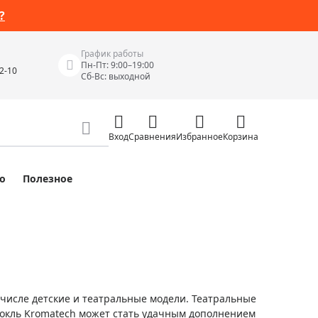
?
График работы
Пн-Пт: 9:00–19:00
42-10
Сб-Вс: выходной
Вход
Сравнения
Избранное
Корзина
о
Полезное
Измерительные инструменты
Измерительные рулетки
Лазерные уровни
 Junior
Цифровые уровни и угломеры
ов
Электроизмерительные приборы
 числе детские и театральные модели. Театральные
Приборы неразрушающего контроля
нокль Kromatech может стать удачным дополнением