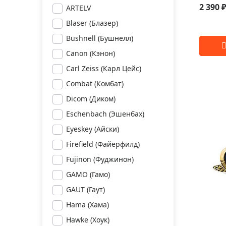
2 390 
ARTELV
Blaser (Блазер)
Bushnell (Бушнелл)
Canon (Кэнон)
Carl Zeiss (Карл Цейс)
Combat (Комбат)
Dicom (Диком)
Eschenbach (Эшенбах)
Eyeskey (Айски)
Firefield (Файерфилд)
Fujinon (Фуджинон)
GAMO (Гамо)
GAUT (Гаут)
Hama (Хама)
Hawke (Хоук)