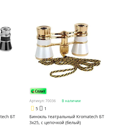
Артикул: 70036
В наличии
5
1
tech БТ
Бинокль театральный Kromatech БТ
3x25, с цепочкой (белый)