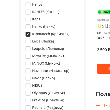
Helios
KAHLES (Кахлес)
Kaps
Артикул:
5
Kenko (Кенко)
Бинокл
Kromatech (Кроматек)
3x25, с
Leica (Лейка)
Leupold (Люпольд)
2 590 
MewLite (МьюЛайт)
MINOX (Минокс)
Navigator (Навигатор)
Navir (Навир)
NISUS
Пол
Olympus (Олимпус)
Praktica (Практика)
Тип
Redfield (Редфилд)