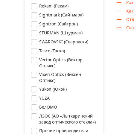
Как
Rekam (Рекам)
Как
Sightmark (Сайтмарк)
Отв
Sightron (Сайтрон)
Сло
STURMAN (Штурман)
SWAROVSKI (Сваровски)
Tasco (Таско)
Vector Optics (Вектор
Оптикс)
Vixen Optics (Виксен
Оптикс)
Yukon (Юкон)
YUZA
БелОМО
ЛЗОС (АО «Лыткаринский
завод оптического стекла»)
Прочие производители