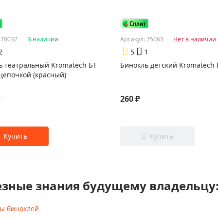
 70037
В наличии
Артикул: 75063
Нет в наличии
2
5
1
ь театральный Kromatech БТ
Бинокль детский Kromatech 
 цепочкой (красный)
₽
260 ₽
езные знания будущему владельцу
ы биноклей