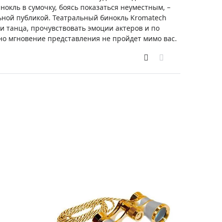
Приборы теплового контроля
нокль в сумочку, боясь показаться неуместным, –
ьной публикой. Театральный бинокль Kromatech
Приборы для обслуживания сетей
и танца, прочувствовать эмоции актеров и по
Детекторы проводки
о мгновение представления не пройдет мимо вас.
Влагомеры (датчики влажности)
Лазерные дальномеры
Измерители параметров окружающей
среды
Термометры кулинарные (термощупы)
Видеоэндоскопы
мяти
Курвиметры
Тестеры качества воды
Нивелиры оптические
Металлоискатели
Теодолиты
Прочее