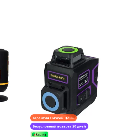
Приборы теплового контроля
Приборы для обслуживания сетей
Детекторы проводки
Влагомеры (датчики влажности)
Лазерные дальномеры
Измерители параметров окружающей
среды
Термометры кулинарные (термощупы)
Видеоэндоскопы
мяти
Курвиметры
Тестеры качества воды
Нивелиры оптические
Металлоискатели
Гарантия Низкой Цены
Теодолиты
Безусловный возврат 20 дней
Прочее