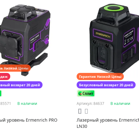
ия Низкой Цены
одаж
Гарантия Низкой Цены
овный возврат 20 дней
Безусловный возврат 20 дней
 85571
В наличии
Артикул: 84637
В наличии
ый уровень Ermenrich PRO
Лазерный уровень Ermenric
LN30