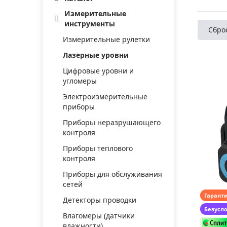
Аксессуа
видения
Измерительные
Приборы ночного видения
инструменты
Сбро
Распрод
Тепловизоры
Измерительные рулетки
Распрод
Прицелы
Лазерные уровни
ценам
Фотогаджеты
Цифровые уровни и
Распрод
угломеры
Метеостанции, барометры, часы
Электроизмерительные
приборы
Discovery (Дискавери)
Приборы неразрушающего
Оптика для детей Levenhuk LabZZ
контроля
Астропланетарии
Приборы теплового
контроля
Подарки
Приборы для обслуживания
Хиты продаж
сетей
Гарант
Акции
Детекторы проводки
Безусл
Влагомеры (датчики
влажности)