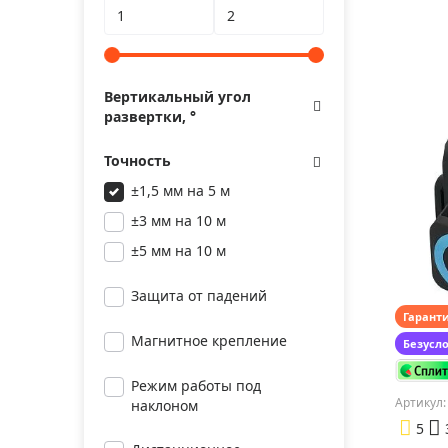
Цвет:
Вертикальный угол
развертки, °
Точность
±1,5 мм на 5 м
±3 мм на 10 м
±5 мм на 10 м
Защита от падений
Гарант
Магнитное крепление
Безусл
Режим работы под
Артикул:
наклоном
5