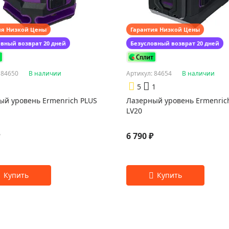
ия Низкой Цены
Гарантия Низкой Цены
овный возврат 20 дней
Безусловный возврат 20 дней
 84650
В наличии
Артикул: 84654
В наличии
5
1
ый уровень Ermenrich PLUS
Лазерный уровень Ermenric
LV20
₽
6 790 ₽