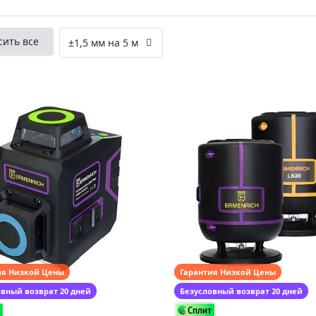
ры для приборов ночного
Глобусы интерактивные
Лазерные дальномеры
сить все
±1,5 мм на 5 м
ажа
Штативы
Сумки, кейсы, чехлы
ажа оптики по специальным
Средства для очистки оптики
ажа выставочных образцов
Трихинеллоскопы
Карты, постеры, литература
Фонари
Элементы питания, карты па
Фотоловушки
Экшн-камеры
Фотооборудование
Мерч
ия Низкой Цены
Гарантия Низкой Цены
овный возврат 20 дней
Безусловный возврат 20 дней