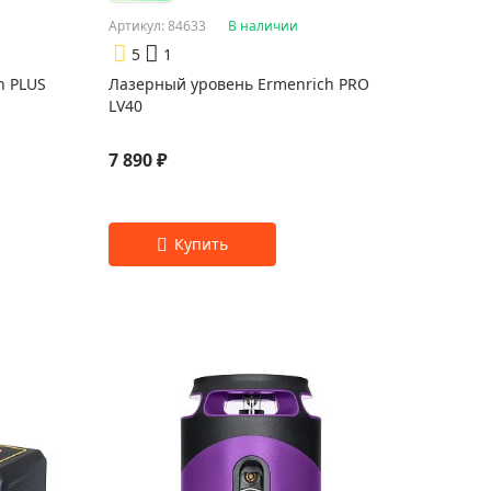
Артикул: 84633
В наличии
5
1
h PLUS
Лазерный уровень Ermenrich PRO
LV40
7 890 ₽