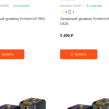
 84086
В наличии
Артикул: 84087
В наличии
5
1
ый уровень Ermenrich PRO
Лазерный уровень Ermenric
LN20
₽
5 490 ₽
Цвет:
Фиолетовый