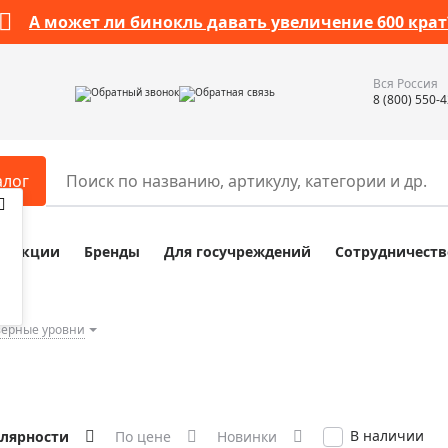
А может ли бинокль давать увеличение 600 крат
Вся Россия
Обратный звонок
Обратная связь
8 (800) 550-
алог
Акции
Бренды
Для госучреждений
Сотрудничеств
ары
Разное
ры для телескопов
Обучающие наборы
ры для микроскопов
Компасы
зерные уровни
ры для зрительных труб
Наборы исследователя Bresser
ры для биноклей
Наборы для химических опыт
ры для луп
Глобусы
В наличии
улярности
По цене
Новинки