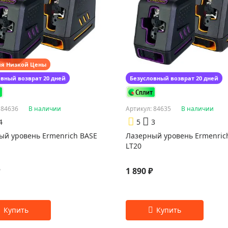
ия Низкой Цены
овный возврат 20 дней
Безусловный возврат 20 дней
 84636
В наличии
Артикул: 84635
В наличии
4
5
3
ый уровень Ermenrich BASE
Лазерный уровень Ermenric
LT20
₽
1 890 ₽