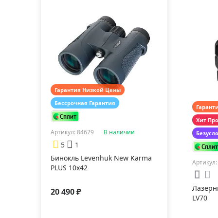
Гарантия Низкой Цены
Бессрочная Гарантия
Гарант
Хит Пр
Артикул: 84679
В наличии
Безусл
5
1
Бинокль Levenhuk New Karma
Артикул:
PLUS 10x42
Лазерн
20 490 ₽
LV70