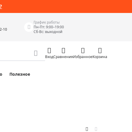
?
График работы
Пн-Пт: 9:00–19:00
42-10
Сб-Вс: выходной
Вход
Сравнения
Избранное
Корзина
о
Полезное
Измерительные инструменты
Измерительные рулетки
Лазерные уровни
 Junior
Цифровые уровни и угломеры
ов
Электроизмерительные приборы
Приборы неразрушающего контроля