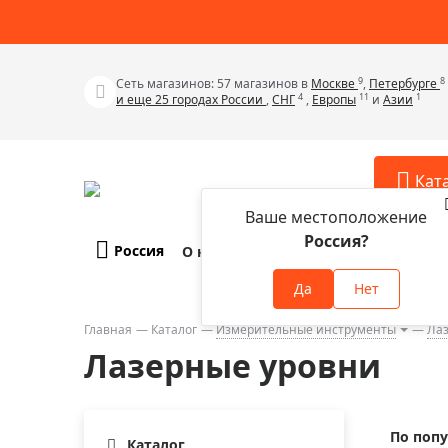
9
8
Сеть магазинов: 57 магазинов в
Москве
,
Петербурге
4
11
1
и еще 25 городах России
,
СНГ
,
Европы
и
Азии
Кат
Ваше местоположение
Россия?
Россия
О компании
Оплата и доставка
Телескопы
Аксессу
Да
Нет
Аксессуа
Микроскопы
Аксессуа
Главная
Каталог
Измерительные инструменты
Ла
Бинокли
Лазерные уровни
Аксессуа
Зрительные трубы
Аксессуа
Лупы
Аксессуа
По поп
Монокуляры
Каталог