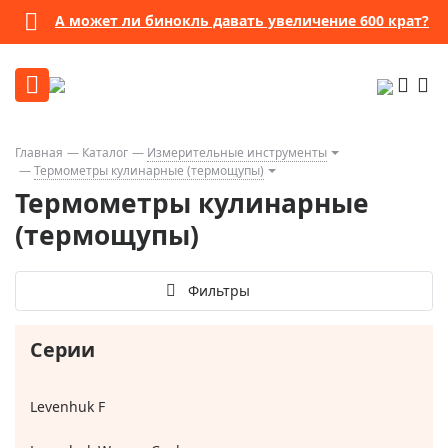
А может ли бинокль давать увеличение 600 крат?
Главная
Каталог
Измерительные инструменты
Термометры кулинарные (термощупы)
Термометры кулинарные
(термощупы)
Фильтры
Серии
Levenhuk F