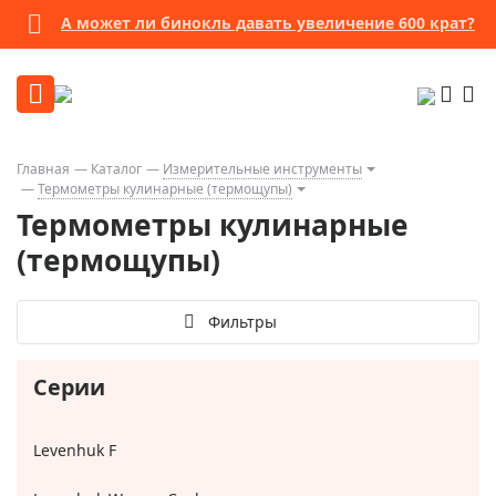
А может ли бинокль давать увеличение 600 крат?
Главная
Каталог
Измерительные инструменты
Термометры кулинарные (термощупы)
Термометры кулинарные
(термощупы)
Фильтры
Серии
Levenhuk F