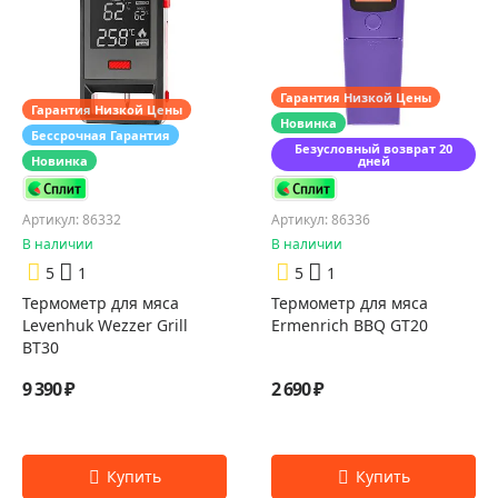
Гарантия Низкой Цены
Гарантия Низкой Цены
Новинка
Бессрочная Гарантия
Безусловный возврат 20
Новинка
дней
Артикул: 86332
Артикул: 86336
В наличии
В наличии
5
1
5
1
Термометр для мяса
Термометр для мяса
Levenhuk Wezzer Grill
Ermenrich BBQ GT20
BT30
9 390 ₽
2 690 ₽