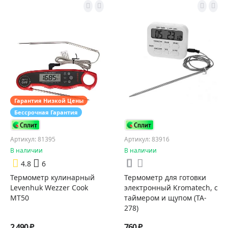
Гарантия Низкой Цены
Бессрочная Гарантия
Артикул: 81395
Артикул: 83916
В наличии
В наличии
4.8
6
Термометр кулинарный
Термометр для готовки
Levenhuk Wezzer Cook
электронный Kromatech, с
MT50
таймером и щупом (TA-
278)
2 490 ₽
760 ₽