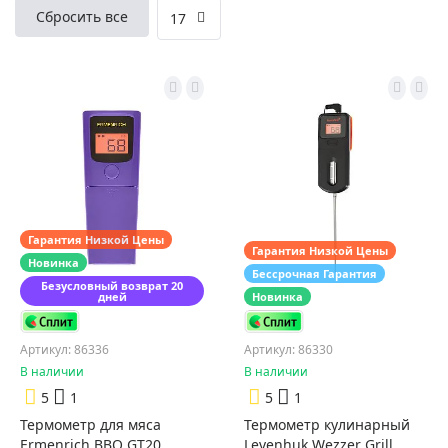
Сбросить все
17
Гарантия Низкой Цены
Гарантия Низкой Цены
Новинка
Бессрочная Гарантия
Безусловный возврат 20
дней
Новинка
Артикул: 86336
Артикул: 86330
В наличии
В наличии
5
1
5
1
Термометр для мяса
Термометр кулинарный
Ermenrich BBQ GT20
Levenhuk Wezzer Grill