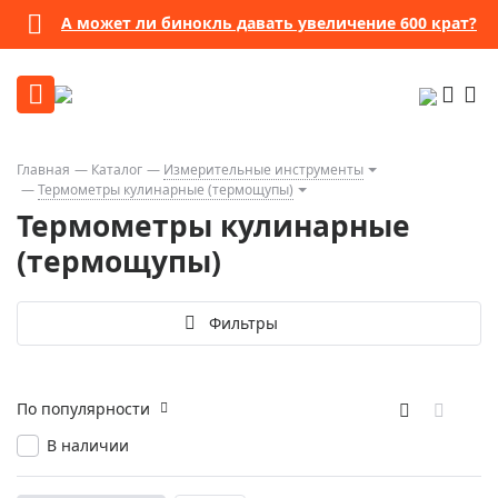
А может ли бинокль давать увеличение 600 крат?
Главная
Каталог
Измерительные инструменты
Термометры кулинарные (термощупы)
Термометры кулинарные
(термощупы)
Фильтры
По популярности
В наличии