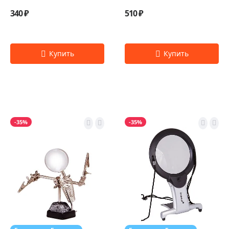
340 ₽
510 ₽
-35%
-35%