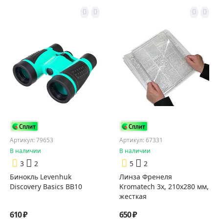
Артикул: 79653
Артикул: 67331
В наличии
В наличии
3
2
5
2
Бинокль Levenhuk
Линза Френеля
Discovery Basics BB10
Kromatech 3x, 210х280 мм,
жесткая
610 ₽
650 ₽