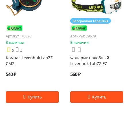
Бессрочная Гарантия
Артикул: 70826
Артикул: 79679
В наличии
В наличии
5
3
Компас Levenhuk LabZZ
Фонарик налобный
CM2
Levenhuk LabZZ F7
540 ₽
560 ₽