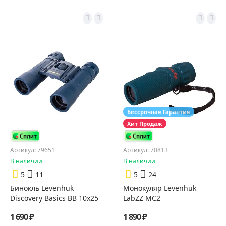
Бессрочная Гарантия
Хит Продаж
Артикул: 79651
Артикул: 70813
В наличии
В наличии
5
11
5
24
Бинокль Levenhuk
Монокуляр Levenhuk
Discovery Basics BB 10x25
LabZZ MC2
1 690 ₽
1 890 ₽