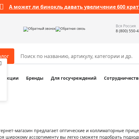
А может ли бинокль давать увеличение 600 крат
Вся Россия
Обратный звонок
Обратная связь
8 (800) 550-
алог
Акции
Бренды
Для госучреждений
Сотрудничеств
ары
Разное
ры для телескопов
Обучающие наборы
ры для микроскопов
Компасы
ры для зрительных труб
Наборы исследователя Bresser
ры для биноклей
Наборы для химических опыт
ернет-магазин предлагает оптические и коллиматорные прицел
ры для луп
Глобусы
ря широкому ассортименту вы легко сможете подобрать подхо