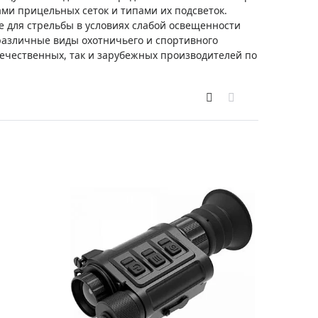
Приборы теплового контроля
и прицельных сеток и типами их подсветок.
 для стрельбы в условиях слабой освещенности
Приборы для обслуживания сетей
 различные виды охотничьего и спортивного
Детекторы проводки
течественных, так и зарубежных производителей по
Влагомеры (датчики влажности)
Лазерные дальномеры
Измерители параметров окружающей
среды
Термометры кулинарные (термощупы)
Видеоэндоскопы
мяти
Курвиметры
Тестеры качества воды
Нивелиры оптические
Металлоискатели
Теодолиты
Прочее