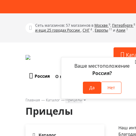
9
8
Сеть магазинов: 57 магазинов в
Москве
,
Петербурге
4
11
1
и еще 25 городах России
,
СНГ
,
Европы
и
Азии
Кат
Ваше местоположение
Россия?
Россия
О компании
Оплата и доставка
Телескопы
Аксессу
Да
Нет
Аксессуа
Микроскопы
Аксессуа
Главная
Каталог
Прицелы
Бинокли
Прицелы
Аксессуа
Зрительные трубы
Аксессуа
Лупы
Наш инт
Аксессуа
Благода
Монокуляры
Каталог