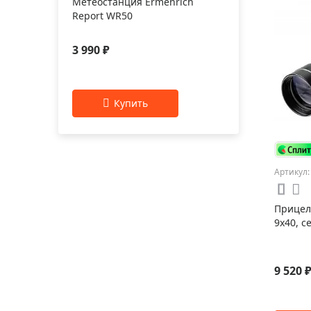
Метеостанция Ermenrich
Report WR50
3 990 ₽
Артикул:
Прицел 
9x40, с
9 520 