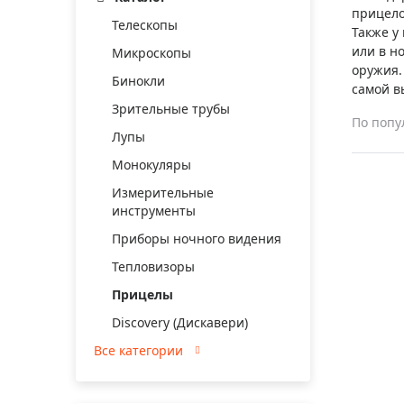
Аксессуа
прицело
видения
Телескопы
Приборы ночного видения
Также у
или в н
Микроскопы
Распрод
Тепловизоры
оружия.
Бинокли
Распрод
самой в
Прицелы
ценам
Зрительные трубы
По попу
Фотогаджеты
Распрод
Лупы
Метеостанции, барометры, часы
Монокуляры
Discovery (Дискавери)
Измерительные
инструменты
Оптика для детей Levenhuk LabZZ
Приборы ночного видения
Астропланетарии
Тепловизоры
Подарки
Прицелы
Хиты продаж
Discovery (Дискавери)
Все категории
Акции