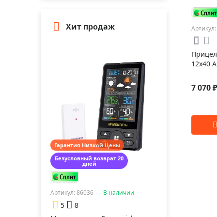
Хит продаж
Артикул:
Прицел 
12x40 A
7 070 
Гарантия Низкой Цены
Безусловный возврат 20
дней
Артикул: 86036
В наличии
5
8