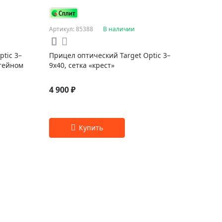
Артикул: 85388
В наличии
tic 3–
Прицел оптический Target Optic 3–
штейном
9x40, сетка «крест»
4 900 ₽