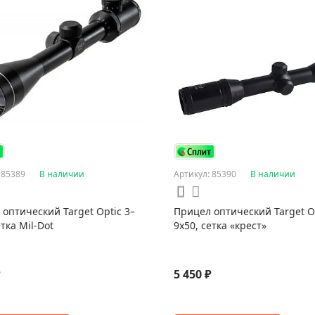
 85389
В наличии
Артикул: 85390
В наличии
оптический Target Optic 3–
Прицел оптический Target Op
етка Mil-Dot
9x50, сетка «крест»
₽
5 450 ₽