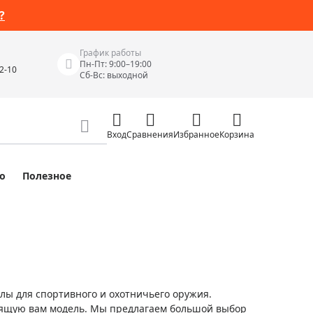
?
График работы
Пн-Пт: 9:00–19:00
42-10
Сб-Вс: выходной
Вход
Сравнения
Избранное
Корзина
о
Полезное
Измерительные инструменты
Измерительные рулетки
Лазерные уровни
 Junior
Цифровые уровни и угломеры
ов
Электроизмерительные приборы
ы для спортивного и охотничьего оружия.
Приборы неразрушающего контроля
дящую вам модель. Мы предлагаем большой выбор