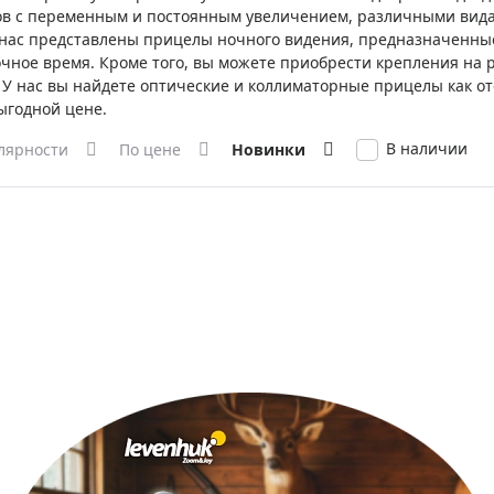
ры для приборов ночного
Глобусы интерактивные
в с переменным и постоянным увеличением, различными видам
 нас представлены прицелы ночного видения, предназначенные
Лазерные дальномеры
очное время. Кроме того, вы можете приобрести крепления на
ажа
Штативы
 У нас вы найдете оптические и коллиматорные прицелы как о
Сумки, кейсы, чехлы
ажа оптики по специальным
ыгодной цене.
Средства для очистки оптики
В наличии
лярности
По цене
Новинки
ажа выставочных образцов
Трихинеллоскопы
Карты, постеры, литература
Фонари
Элементы питания, карты па
Фотоловушки
Экшн-камеры
Фотооборудование
Мерч