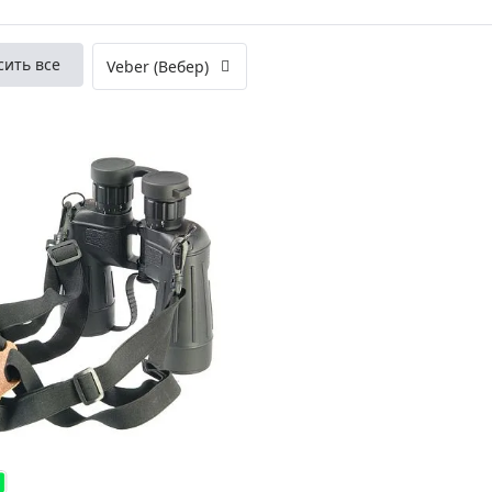
ры для приборов ночного
Глобусы интерактивные
Лазерные дальномеры
сить все
Veber (Вебер)
ажа
Штативы
Сумки, кейсы, чехлы
ажа оптики по специальным
Средства для очистки оптики
ажа выставочных образцов
Трихинеллоскопы
Карты, постеры, литература
Фонари
Элементы питания, карты па
Фотоловушки
Экшн-камеры
Фотооборудование
Мерч