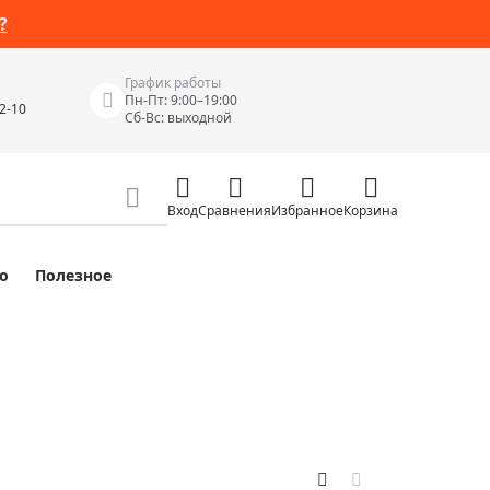
?
График работы
Пн-Пт: 9:00–19:00
42-10
Сб-Вс: выходной
Вход
Сравнения
Избранное
Корзина
о
Полезное
Измерительные инструменты
Измерительные рулетки
Лазерные уровни
 Junior
Цифровые уровни и угломеры
ов
Электроизмерительные приборы
Приборы неразрушающего контроля