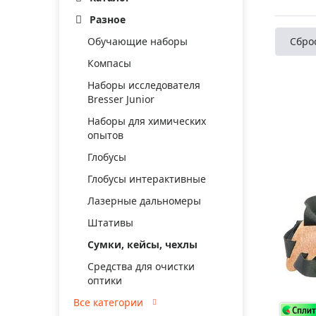
Аксессуа
видения
Разное
Приборы ночного видения
Обучающие наборы
Сбро
Распрод
Тепловизоры
Компасы
Распрод
Прицелы
ценам
Наборы исследователя
Фотогаджеты
Bresser Junior
Распрод
Наборы для химических
Метеостанции, барометры, часы
опытов
Discovery (Дискавери)
Глобусы
Оптика для детей Levenhuk LabZZ
Глобусы интерактивные
Астропланетарии
Лазерные дальномеры
Штативы
Подарки
Сумки, кейсы, чехлы
Хиты продаж
Средства для очистки
Акции
оптики
Все категории