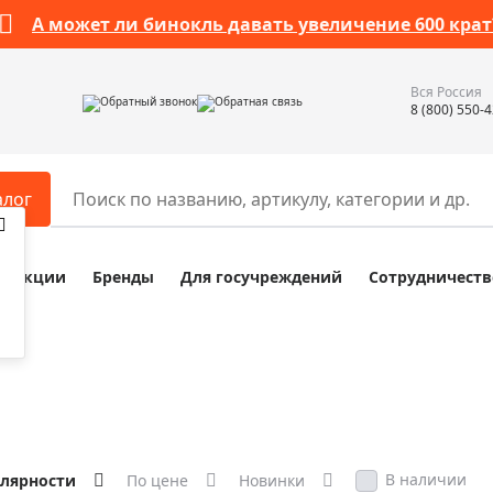
А может ли бинокль давать увеличение 600 крат
Вся Россия
Обратный звонок
Обратная связь
8 (800) 550-
алог
Акции
Бренды
Для госучреждений
Сотрудничеств
ары
Разное
ры для телескопов
Обучающие наборы
ры для микроскопов
Компасы
ры для зрительных труб
Наборы исследователя Bresser
ры для биноклей
Наборы для химических опыт
ры для луп
Глобусы
В наличии
улярности
По цене
Новинки