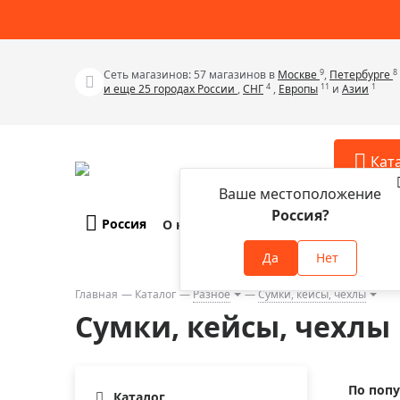
9
8
Сеть магазинов: 57 магазинов в
Москве
,
Петербурге
4
11
1
и еще 25 городах России
,
СНГ
,
Европы
и
Азии
Кат
Ваше местоположение
Россия?
Россия
О компании
Оплата и доставка
Телескопы
Аксессу
Да
Нет
Аксессуа
Микроскопы
Аксессуа
Главная
Каталог
Разное
Сумки, кейсы, чехлы
Бинокли
Сумки, кейсы, чехлы
Аксессуа
Зрительные трубы
Аксессуа
Лупы
Аксессуа
По поп
Монокуляры
Каталог