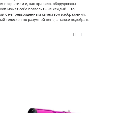
Приборы теплового контроля
м покрытием и, как правило, оборудованы
оп может себе позволить не каждый. Это
Приборы для обслуживания сетей
ний с непревзойденным качеством изображения.
Детекторы проводки
й телескоп по разумной цене, а также подобрать
Влагомеры (датчики влажности)
Лазерные дальномеры
Измерители параметров окружающей
среды
Термометры кулинарные (термощупы)
Видеоэндоскопы
мяти
Курвиметры
Тестеры качества воды
Нивелиры оптические
Металлоискатели
Теодолиты
Прочее