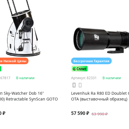
ия Низкой Цены
Бессрочная Гарантия
 67817
В наличии
Артикул: 82331
В наличии
п Sky-Watcher Dob 16"
Levenhuk Ra R80 ED Doublet
00) Retractable SynScan GOTO
OTA (выставочный образец)
0 ₽
57 590 ₽
63 990 ₽