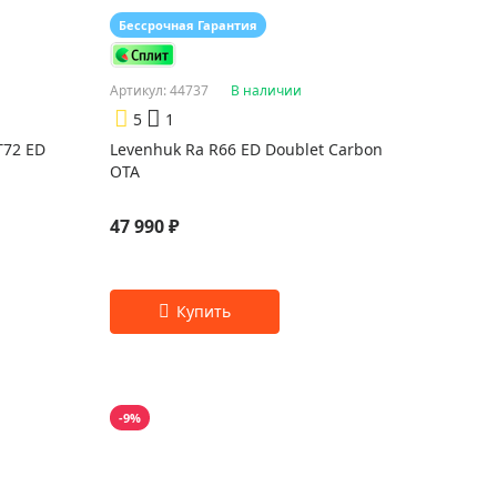
Бессрочная Гарантия
Артикул: 44737
В наличии
5
1
T72 ED
Levenhuk Ra R66 ED Doublet Carbon
OTA
47 990 ₽
-9%