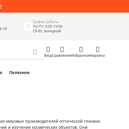
?
График работы
Пн-Пт: 9:00–19:00
42-10
Сб-Вс: выходной
Вход
Сравнения
Избранное
Корзина
о
Полезное
Измерительные инструменты
Измерительные рулетки
Лазерные уровни
 Junior
Цифровые уровни и угломеры
ов
Электроизмерительные приборы
щих мировых производителей оптической техники.
Приборы неразрушающего контроля
ия и изучения космических объектов. Они