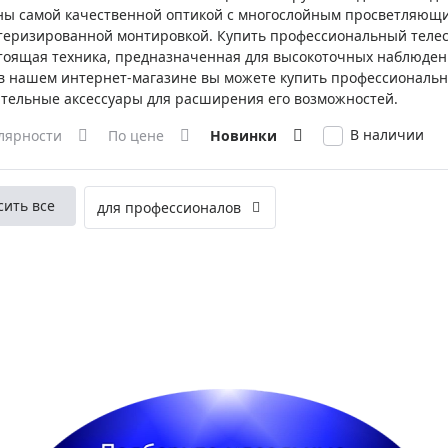
ры для приборов ночного
Глобусы интерактивные
ы самой качественной оптикой с многослойным просветляющи
еризированной монтировкой. Купить профессиональный телеск
Лазерные дальномеры
тоящая техника, предназначенная для высокоточных наблюде
ажа
Штативы
в нашем интернет-магазине вы можете купить профессиональны
Сумки, кейсы, чехлы
ажа оптики по специальным
тельные аксессуары для расширения его возможностей.
Средства для очистки оптики
В наличии
лярности
По цене
Новинки
ажа выставочных образцов
Трихинеллоскопы
Карты, постеры, литература
сить все
для профессионалов
Фонари
Элементы питания, карты па
Фотоловушки
Экшн-камеры
Фотооборудование
Мерч