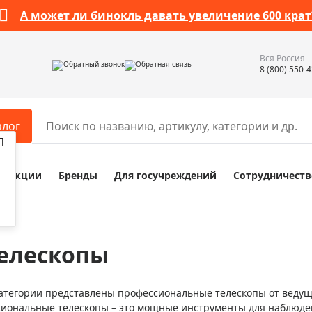
А может ли бинокль давать увеличение 600 крат
Вся Россия
Обратный звонок
Обратная связь
8 (800) 550-
алог
Акции
Бренды
Для госучреждений
Сотрудничеств
ары
Разное
ры для телескопов
Обучающие наборы
ры для микроскопов
Компасы
елескопы
ры для зрительных труб
Наборы исследователя Bresser
ры для биноклей
Наборы для химических опыт
категории представлены профессиональные телескопы от веду
ры для луп
Глобусы
иональные телескопы – это мощные инструменты для наблюден