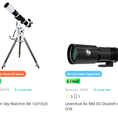
ия Низкой Цены
Бессрочная Гарантия
 68570
В наличии
Артикул: 35002
В наличии
5
1
п Sky-Watcher BK 1201EQ5
Levenhuk Ra R80 ED Doublet
OTA