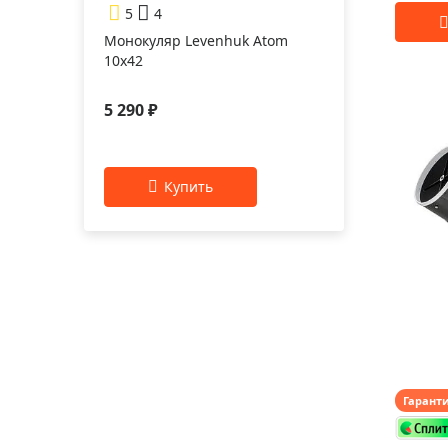
5
4
Монокуляр Levenhuk Atom
10x42
5 290 ₽
Гарант