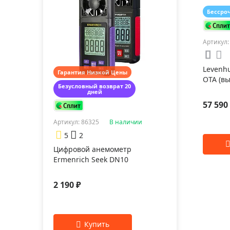
Бессро
Артикул:
Levenhu
Гарантия Низкой Цены
OTA (в
Безусловный возврат 20
дней
57 590
Артикул: 86325
В наличии
5
2
Цифровой анемометр
Ermenrich Seek DN10
2 190 ₽