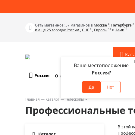
9
8
Сеть магазинов: 57 магазинов в
Москве
,
Петербурге
4
11
1
и еще 25 городах России
,
СНГ
,
Европы
и
Азии
Кат
Ваше местоположение
Россия?
Россия
О компании
Оплата и доставка
Телескопы
Аксессу
Да
Нет
Аксессуа
Микроскопы
Аксессуа
Главная
Каталог
Телескопы
Бинокли
Профессиональные т
Аксессуа
Зрительные трубы
Аксессуа
Лупы
В этой 
Аксессуа
Професс
Монокуляры
Каталог