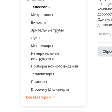
Аксессуа
оснащен
видения
Телескопы
Приборы ночного видения
компьют
дорогос
Микроскопы
Распрод
Тепловизоры
Однако 
Бинокли
Распрод
дополни
Прицелы
ценам
Зрительные трубы
По попу
Фотогаджеты
Распрод
Лупы
Метеостанции, барометры, часы
Монокуляры
Сбро
Discovery (Дискавери)
Измерительные
инструменты
Оптика для детей Levenhuk LabZZ
Приборы ночного видения
Астропланетарии
Тепловизоры
Подарки
Прицелы
Хиты продаж
Discovery (Дискавери)
Все категории
Акции