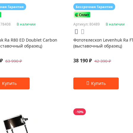
чная Гарантия
Бессрочная Гарантия
 78408
В наличии
Артикул: 80489
В наличии
k Ra R80 ED Doublet Carbon
Фототелескоп Levenhuk Ra F
ыставочный образец)
(выставочный образец)
 ₽
38 190 ₽
63 990 ₽
42 390 ₽
-10%