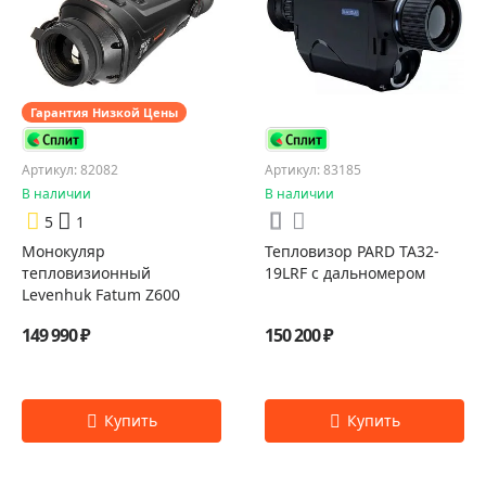
Гарантия Низкой Цены
Артикул: 82082
Артикул: 83185
В наличии
В наличии
5
1
Монокуляр
Тепловизор PARD TA32-
тепловизионный
19LRF с дальномером
Levenhuk Fatum Z600
149 990 ₽
150 200 ₽