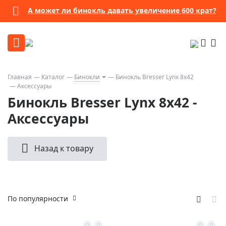
А может ли бинокль давать увеличение 600 крат?
Главная
Каталог
Бинокли
Бинокль Bresser Lynx 8x42
Аксессуары
Бинокль Bresser Lynx 8x42 -
Аксессуары
Назад к товару
По популярности