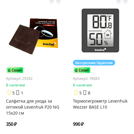
Бессрочная Гарантия
Артикул: 29282
Артикул: 78883
В наличии
В наличии
5
1
5
8
Салфетка для ухода за
Термогигрометр Levenhuk
оптикой Levenhuk P20 NG
Wezzer BASE L10
15x20 см
350 ₽
990 ₽