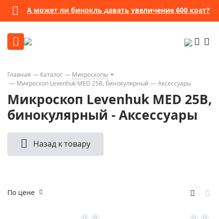
А может ли бинокль давать увеличение 600 крат?
Главная
Каталог
Микроскопы
Микроскоп Levenhuk MED 25B, бинокулярный
Аксессуары
Микроскоп Levenhuk MED 25B,
бинокулярный - Аксессуары
Назад к товару
По цене