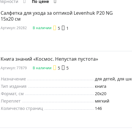
ры для приборов ночного
лярности
По цене
Глобусы интерактивные
Лазерные дальномеры
Салфетка для ухода за оптикой Levenhuk P20 NG
15x20 см
ажа
Штативы
5
1
Артикул: 29282
В наличии
Сумки, кейсы, чехлы
ажа оптики по специальным
Средства для очистки оптики
ажа выставочных образцов
Трихинеллоскопы
Карты, постеры, литература
Книга знаний «Космос. Непустая пустота»
Фонари
5
5
Артикул: 77879
В наличии
Элементы питания, карты па
Назначение
для детей, для ш
Фотоловушки
Тип издания
книга
Экшн-камеры
Формат, см
20x20
Переплет
мягкий
Фотооборудование
Количество страниц
146
Мерч