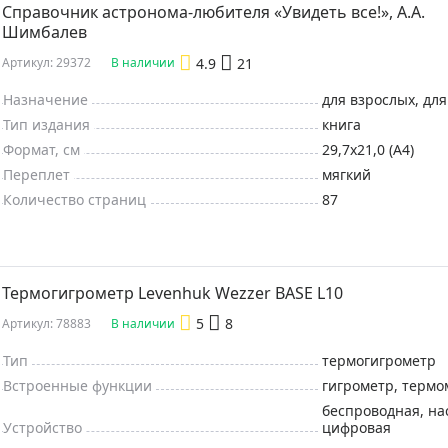
Справочник астронома-любителя «Увидеть все!», А.А.
Шимбалев
4.9
21
Артикул: 29372
В наличии
Назначение
для взрослых, дл
Тип издания
книга
Формат, см
29,7x21,0 (A4)
Переплет
мягкий
Количество страниц
87
Термогигрометр Levenhuk Wezzer BASE L10
5
8
Артикул: 78883
В наличии
Тип
термогигрометр
Встроенные функции
гигрометр, термо
беспроводная, на
Устройство
цифровая