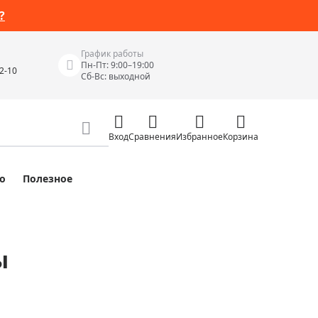
?
График работы
Пн-Пт: 9:00–19:00
42-10
Сб-Вс: выходной
Вход
Сравнения
Избранное
Корзина
о
Полезное
Измерительные инструменты
Измерительные рулетки
Лазерные уровни
ы
 Junior
Цифровые уровни и угломеры
ов
Электроизмерительные приборы
Приборы неразрушающего контроля