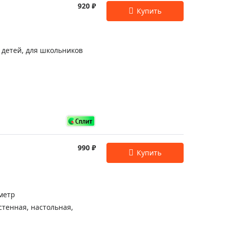
920 ₽
я детей, для школьников
990 ₽
метр
стенная, настольная,