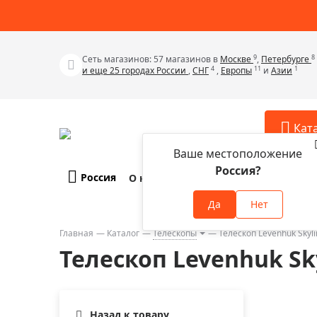
9
8
Сеть магазинов: 57 магазинов в
Москве
,
Петербурге
4
11
1
и еще 25 городах России
,
СНГ
,
Европы
и
Азии
Кат
Ваше местоположение
Россия?
Россия
О компании
Оплата и доставка
Телескопы
Аксессу
Да
Нет
Аксессуа
Микроскопы
Аксессуа
Главная
Каталог
Телескопы
Телескоп Levenhuk Skyl
Бинокли
Телескоп Levenhuk Sky
Аксессуа
Зрительные трубы
Аксессуа
Лупы
Аксессуа
Монокуляры
Назад к товару