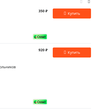
Приборы теплового контроля
Приборы для обслуживания сетей
350 ₽
Детекторы проводки
Влагомеры (датчики влажности)
Лазерные дальномеры
Измерители параметров окружающей
среды
920 ₽
Термометры кулинарные (термощупы)
Видеоэндоскопы
мяти
кольников
Курвиметры
Тестеры качества воды
Нивелиры оптические
Металлоискатели
Теодолиты
Прочее