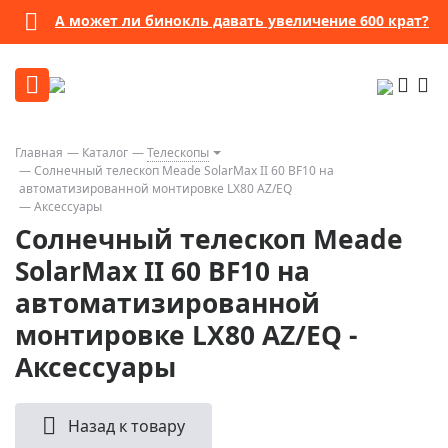
А может ли бинокль давать увеличение 600 крат?
Главная
Каталог
Телескопы
Солнечный телескоп Meade SolarMax II 60 BF10 на
автоматизированной монтировке LX80 AZ/EQ
Аксессуары
Солнечный телескоп Meade
SolarMax II 60 BF10 на
автоматизированной
монтировке LX80 AZ/EQ -
Аксессуары
Назад к товару