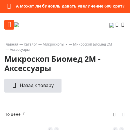
А может ли бинокль давать увеличение 600 крат?
Главная
Каталог
Микроскопы
Микpоскоп Биомед 2М
Аксессуары
Микpоскоп Биомед 2М -
Аксессуары
Назад к товару
По цене