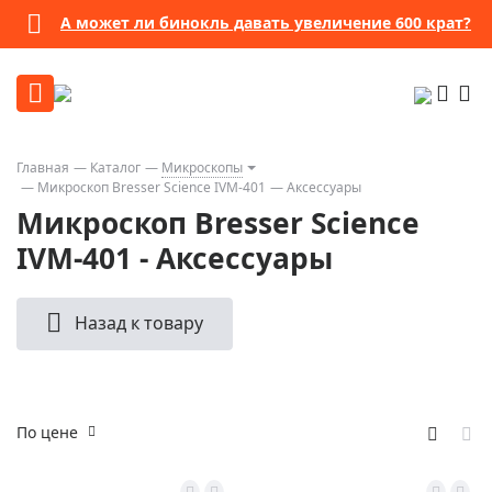
А может ли бинокль давать увеличение 600 крат?
Главная
Каталог
Микроскопы
Микроскоп Bresser Science IVM-401
Аксессуары
Микроскоп Bresser Science
IVM-401 - Аксессуары
Назад к товару
По цене