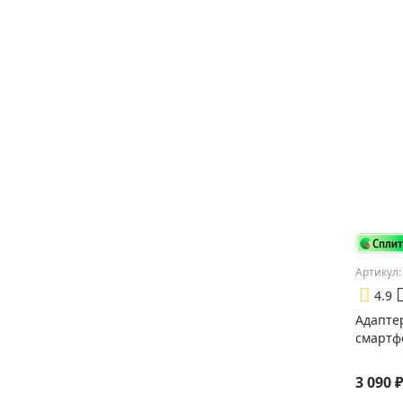
Артикул:
4.9
Адапте
смартф
3 090 