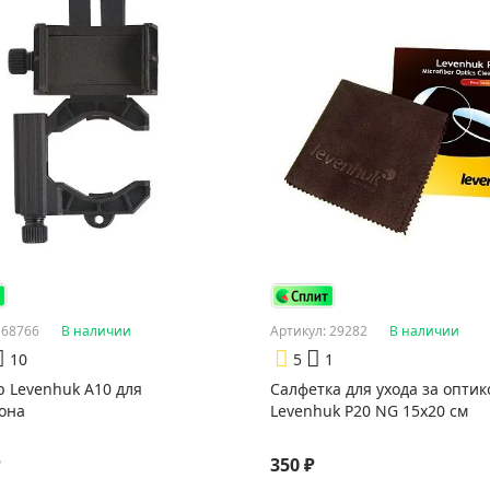
 68766
В наличии
Артикул: 29282
В наличии
10
5
1
р Levenhuk A10 для
Салфетка для ухода за оптик
она
Levenhuk P20 NG 15x20 см
₽
350 ₽