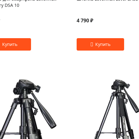
ry DSA 10
₽
4 790 ₽