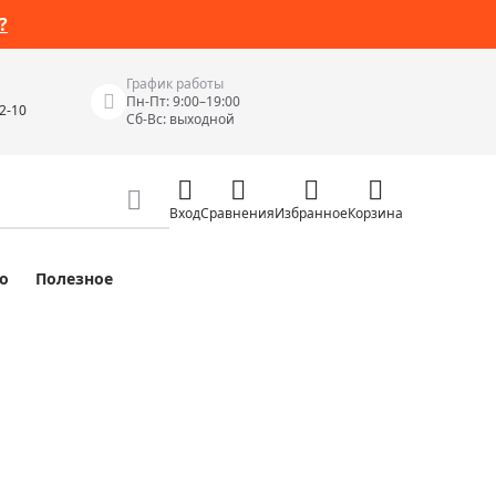
?
График работы
Пн-Пт: 9:00–19:00
42-10
Сб-Вс: выходной
Вход
Сравнения
Избранное
Корзина
о
Полезное
Измерительные инструменты
Измерительные рулетки
Лазерные уровни
 Junior
Цифровые уровни и угломеры
ов
Электроизмерительные приборы
Приборы неразрушающего контроля