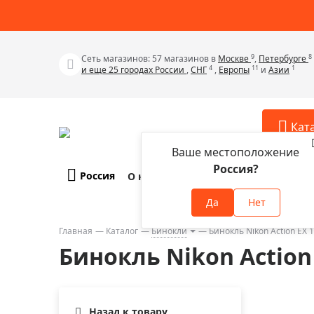
9
8
Сеть магазинов: 57 магазинов в
Москве
,
Петербурге
4
11
1
и еще 25 городах России
,
СНГ
,
Европы
и
Азии
Кат
Ваше местоположение
Россия?
Россия
О компании
Оплата и доставка
Телескопы
Аксессу
Да
Нет
Аксессуа
Микроскопы
Аксессуа
Главная
Каталог
Бинокли
Бинокль Nikon Action EX 
Бинокли
Бинокль Nikon Action
Аксессуа
Зрительные трубы
Аксессуа
Лупы
Аксессуа
Монокуляры
Назад к товару