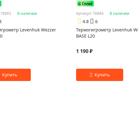
 78883
В наличии
Артикул: 78884
В наличии
8
4.8
6
игрометр Levenhuk Wezzer
Термогигрометр Levenhuk W
10
BASE L20
1 190 ₽