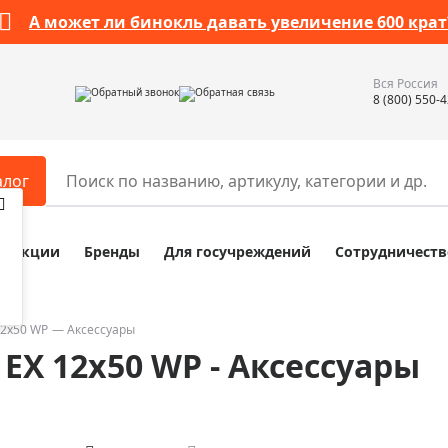
А может ли бинокль давать увеличение 600 крат
Вся Россия
Обратный звонок
Обратная связь
8 (800) 550-
алог
Акции
Бренды
Для госучреждений
Сотрудничеств
ары
Разное
ры для телескопов
Обучающие наборы
ры для микроскопов
Компасы
12x50 WP
Аксессуары
 EX 12x50 WP - Аксессуары
ры для зрительных труб
Наборы исследователя Bresser
ры для биноклей
Наборы для химических опыт
ры для луп
Глобусы