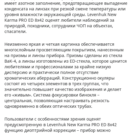
имеет азотное заполнение, предотвращающее выпадение
конденсата на линзах при резкой смене температуры или
уровня влажности окружающей среды. Levenhuk New
Karma PRO ED 8x42 оценят любители наблюдений за
природой, походники, сотрудники ЧОП на объектах,
спасатели.
Неизменно яркая и четкая картинка обеспечивается
многослойным просветляющим покрытием, нанесенным
на призмы и линзы прибора. Призмы сделаны из стекла
BaK-4, а линзы изготовлены из ED-стекла, которое ценится
любителями и профессионалами за крайне низкую
дисперсию и практически полное отсутствие
хроматических аберраций. Конструкционно окуляры
состоят из четырех элементов в трех группах, что
значительно повышает качество изображения и делает
его «живым». Система фокусировки бинокля –
центральная, позволяющая настраивать резкость
одновременно в обеих оптических трубах.
Пользователи с особенностями зрения оценят
предусмотренную в Levenhuk New Karma PRO ED 8x42
функцию диоптрийной коррекции – прибор можно