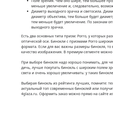
Поле зрения. Чем оно шире, тем большее про
меньше увеличение и, следовательно, возмож
Диаметр выходного зрачка и светосила. Диам
диаметр объектива, тем больше будет диамет
тем меньше будет увеличение. По законам оп
выходного зрачка.
Есть два основных типа призм: Porro, у которых ра
оптической оси. Бинокли c призмами Porro широкие
формата. Если для вас важны размеры бинокля, то
качество изображения. В премиум-сегменте можно 
При выборе бинокля надо хорошо понимать, для чег
дичь, лучше покупать бинокль с широким полем з
света и очень хорошо увеличивать: у таких бинокл
Выбирая бинокль из рейтинга лучших, помните: те
актуальный топ современных биноклей или получи
4glaza.ru. Оформить заказ можно прямо на сайте 