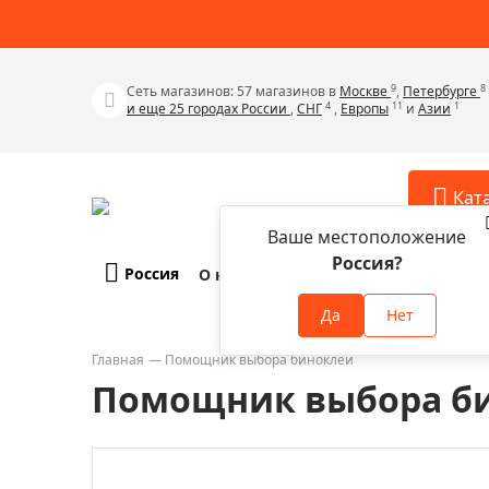
9
8
Сеть магазинов: 57 магазинов в
Москве
,
Петербурге
4
11
1
и еще 25 городах России
,
СНГ
,
Европы
и
Азии
Кат
Ваше местоположение
Россия?
Россия
О компании
Оплата и доставка
Телескопы
Аксессу
Да
Нет
Аксессуа
Микроскопы
Аксессуа
Главная
Помощник выбора биноклей
Бинокли
Помощник выбора б
Аксессуа
Зрительные трубы
Аксессуа
Лупы
Аксессуа
Монокуляры