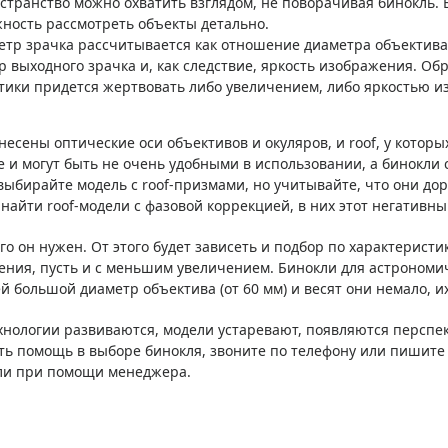
странство можно охватить взглядом, не поворачивая бинокль. 
ность рассмотреть объекты детально.
етр зрачка рассчитывается как отношение диаметра объектива
р выходного зрачка и, как следствие, яркость изображения. Об
тики придется жертвовать либо увеличением, либо яркостью и
знесены оптические оси объективов и окуляров, и roof, у котор
 и могут быть не очень удобными в использовании, а бинокли 
 выбирайте модель с roof-призмами, но учитывайте, что они до
найти roof-модели с фазовой коррекцией, в них этот негативн
о он нужен. От этого будет зависеть и подбор по характеристи
рения, пусть и с меньшим увеличением. Бинокли для астроном
ей большой диаметр объектива (от 60 мм) и весят они немало, 
хнологии развиваются, модели устаревают, появляются перспек
ть помощь в выборе бинокля, звоните по телефону или пишите
или при помощи менеджера.