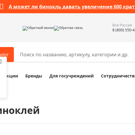
А может ли бинокль давать увеличение 600 крат
Вся Россия
Обратный звонок
Обратная связь
8 (800) 550-
алог
Акции
Бренды
Для госучреждений
Сотрудничеств
ары
Разное
ры для телескопов
Обучающие наборы
ры для микроскопов
Компасы
иноклей
ры для зрительных труб
Наборы исследователя Bresser
ры для биноклей
Наборы для химических опыт
ры для луп
Глобусы