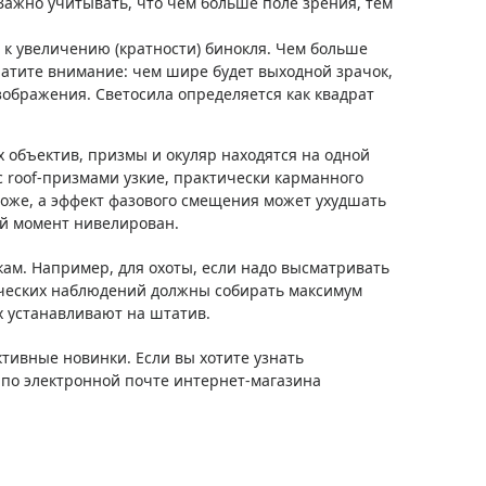
Важно учитывать, что чем больше поле зрения, тем
 к увеличению (кратности) бинокля. Чем больше
ратите внимание: чем шире будет выходной зрачок,
зображения. Светосила определяется как квадрат
ых объектив, призмы и окуляр находятся на одной
с roof-призмами узкие, практически карманного
роже, а эффект фазового смещения может ухудшать
ый момент нивелирован.
кам. Например, для охоты, если надо высматривать
ических наблюдений должны собирать максимум
их устанавливают на штатив.
тивные новинки. Если вы хотите узнать
 по электронной почте интернет-магазина