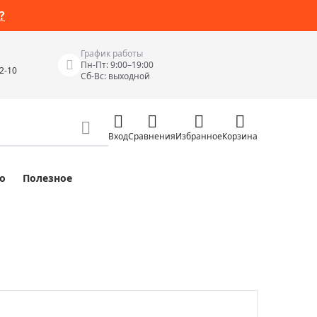
?
График работы
Пн-Пт: 9:00–19:00
42-10
Сб-Вс: выходной
Вход
Сравнения
Избранное
Корзина
о
Полезное
Измерительные инструменты
Измерительные рулетки
Лазерные уровни
 Junior
Цифровые уровни и угломеры
ов
Электроизмерительные приборы
Приборы неразрушающего контроля