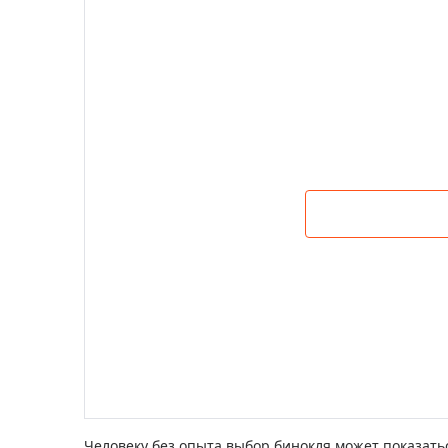
Аксессуа
видения
Приборы ночного видения
Распрод
Тепловизоры
Распрод
Прицелы
ценам
Фотогаджеты
Распрод
Метеостанции, барометры, часы
Discovery (Дискавери)
Оптика для детей Levenhuk LabZZ
Астропланетарии
Подарки
Хиты продаж
Акции
Человеку без опыта выбор бинокля может показатьс