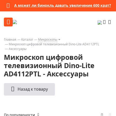
А может ли бинокль давать увеличение 600 крат?
Главная
Каталог
Микроскопы
Микроскоп цифровой телевизионный Dino-Lite AD4112PTL
Аксессуары
Микроскоп цифровой
телевизионный Dino-Lite
AD4112PTL - Аксессуары
Назад к товару
По популярности