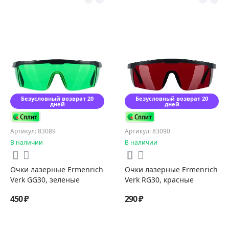
Безусловный возврат 20
Безусловный возврат 20
дней
дней
Артикул: 83089
Артикул: 83090
В наличии
В наличии
Очки лазерные Ermenrich
Очки лазерные Ermenrich
Verk GG30, зеленые
Verk RG30, красные
450 ₽
290 ₽