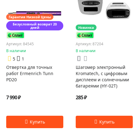
Гарантия Низкой Цены
Безусловный возврат 20
дней
Новинка
Артикул: 84545
Артикул: 87204
В наличии
В наличии
5
1
Отвертка для точных
Шагомер электронный
работ Ermenrich Tunn
Kromatech, с цифровым
PD20
дисплеем и солнечными
батареями (HY-02T)
7 990 ₽
285 ₽