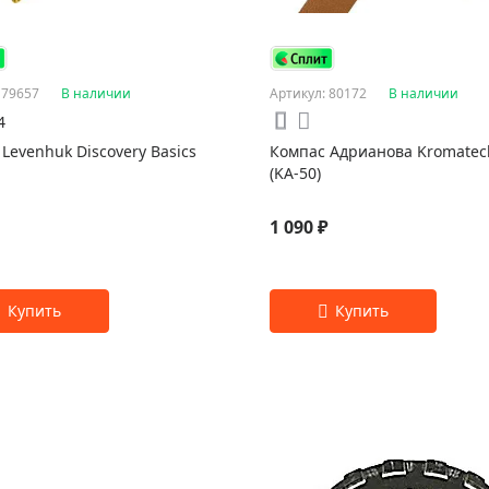
 79657
В наличии
Артикул: 80172
В наличии
4
Levenhuk Discovery Basics
Компас Адрианова Kromatec
(KA-50)
1 090 ₽