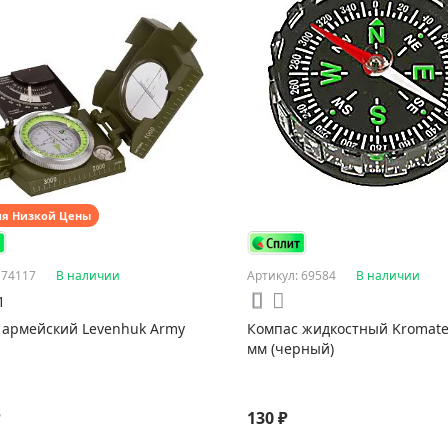
ия Низкой Цены
 74117
В наличии
Артикул: 69584
В наличии
1
 армейский Levenhuk Army
Компас жидкостный Kromate
мм (черный)
₽
130 ₽