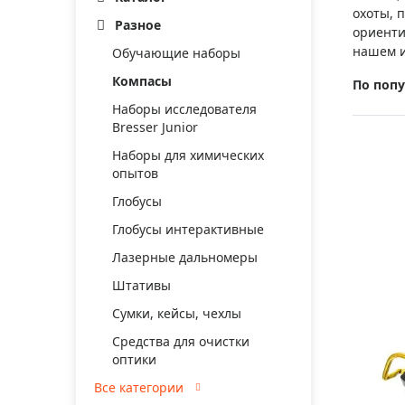
Аксессуа
охоты, 
видения
Разное
Приборы ночного видения
ориенти
нашем и
Обучающие наборы
Распрод
Тепловизоры
Компасы
По поп
Распрод
Прицелы
ценам
Наборы исследователя
Фотогаджеты
Bresser Junior
Распрод
Наборы для химических
Метеостанции, барометры, часы
опытов
Discovery (Дискавери)
Глобусы
Оптика для детей Levenhuk LabZZ
Глобусы интерактивные
Астропланетарии
Лазерные дальномеры
Штативы
Подарки
Сумки, кейсы, чехлы
Хиты продаж
Средства для очистки
Акции
оптики
Все категории