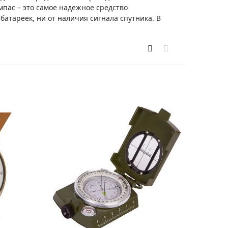
Приборы теплового контроля
мпас – это самое надежное средство
 батареек, ни от наличия сигнала спутника. В
Приборы для обслуживания сетей
Детекторы проводки
Влагомеры (датчики влажности)
Лазерные дальномеры
Измерители параметров окружающей
среды
Термометры кулинарные (термощупы)
Видеоэндоскопы
мяти
Курвиметры
Тестеры качества воды
Нивелиры оптические
Металлоискатели
Теодолиты
Прочее