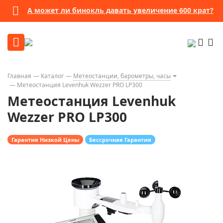
А может ли бинокль давать увеличение 600 крат?
Главная
Каталог
Метеостанции, барометры, часы
Метеостанция Levenhuk Wezzer PRO LP300
Метеостанция Levenhuk
Wezzer PRO LP300
Гарантия Низкой Цены
Бессрочная Гарантия