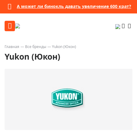
А может ли бинокль давать увеличение 600 крат?
Главная
Все бренды
Yukon (Юкон)
Yukon (Юкон)