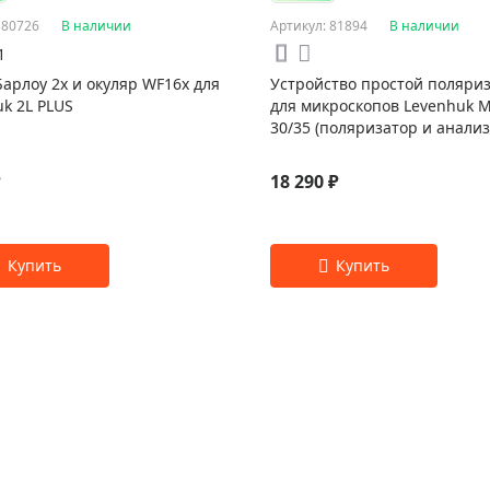
 80726
В наличии
Артикул: 81894
В наличии
1
арлоу 2x и окуляр WF16x для
Устройство простой поляри
k 2L PLUS
для микроскопов Levenhuk 
30/35 (поляризатор и анализ
₽
18 290 ₽