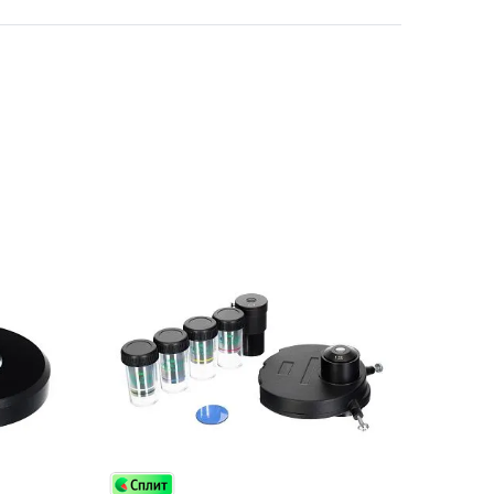
Приборы теплового контроля
Приборы для обслуживания сетей
Детекторы проводки
Влагомеры (датчики влажности)
Лазерные дальномеры
Измерители параметров окружающей
среды
Термометры кулинарные (термощупы)
Видеоэндоскопы
мяти
Курвиметры
Тестеры качества воды
Нивелиры оптические
Металлоискатели
Теодолиты
Прочее