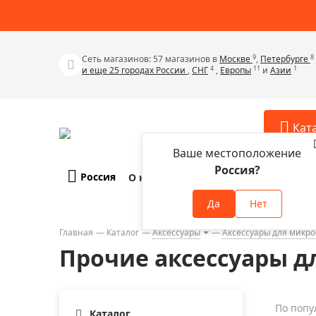
9
8
Сеть магазинов: 57 магазинов в
Москве
,
Петербурге
4
11
1
и еще 25 городах России
,
СНГ
,
Европы
и
Азии
Кат
Ваше местоположение
Россия?
Россия
О компании
Оплата и доставка
Телескопы
Аксессу
Да
Нет
Аксессуа
Микроскопы
Аксессуа
Главная
Каталог
Аксессуары
Аксессуары для микро
Бинокли
Прочие аксессуары д
Аксессуа
Зрительные трубы
Аксессуа
Лупы
Аксессуа
По попу
Монокуляры
Каталог