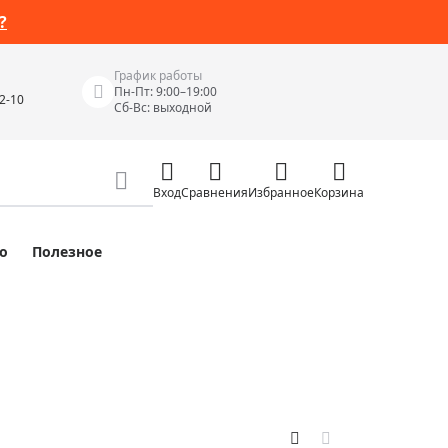
?
График работы
Пн-Пт: 9:00–19:00
42-10
Сб-Вс: выходной
Вход
Сравнения
Избранное
Корзина
о
Полезное
Измерительные инструменты
Измерительные рулетки
Лазерные уровни
 Junior
Цифровые уровни и угломеры
ов
Электроизмерительные приборы
Приборы неразрушающего контроля