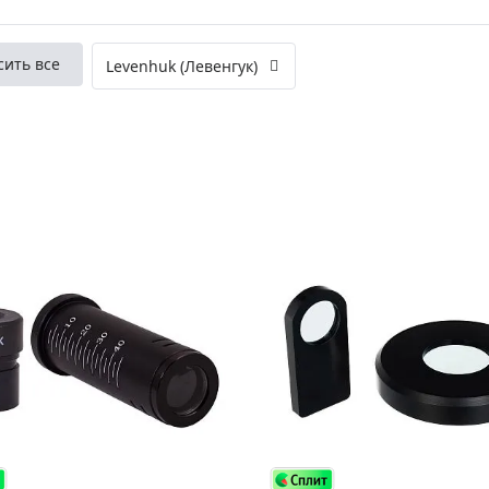
ры для приборов ночного
Глобусы интерактивные
Лазерные дальномеры
сить все
Levenhuk (Левенгук)
ажа
Штативы
Сумки, кейсы, чехлы
ажа оптики по специальным
Средства для очистки оптики
ажа выставочных образцов
Трихинеллоскопы
Карты, постеры, литература
Фонари
Элементы питания, карты па
Фотоловушки
Экшн-камеры
Фотооборудование
Мерч