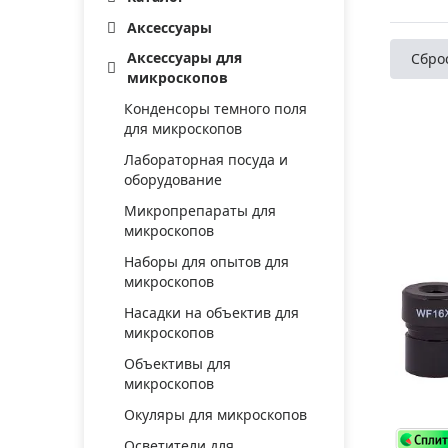
Аксессуа
видения
Аксессуары
Приборы ночного видения
Аксессуары для
Сбро
Распрод
Тепловизоры
микроскопов
Распрод
Прицелы
Конденсоры темного поля
ценам
для микроскопов
Фотогаджеты
Распрод
Лабораторная посуда и
Метеостанции, барометры, часы
оборудование
Микропрепараты для
Discovery (Дискавери)
микроскопов
Оптика для детей Levenhuk LabZZ
Наборы для опытов для
микроскопов
Астропланетарии
Насадки на объектив для
Подарки
микроскопов
Хиты продаж
Объективы для
микроскопов
Акции
Окуляры для микроскопов
Осветители для