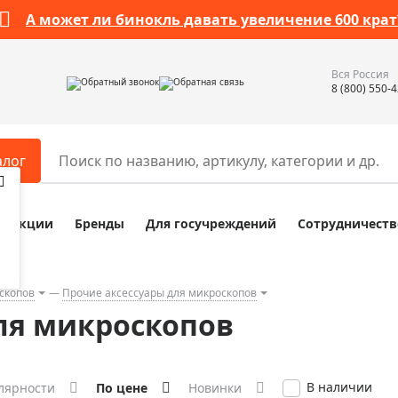
А может ли бинокль давать увеличение 600 крат
Вся Россия
Обратный звонок
Обратная связь
8 (800) 550-
алог
Акции
Бренды
Для госучреждений
Сотрудничеств
ары
Разное
ры для телескопов
Обучающие наборы
ры для микроскопов
Компасы
скопов
Прочие аксессуары для микроскопов
ля микроскопов
ры для зрительных труб
Наборы исследователя Bresser
ры для биноклей
Наборы для химических опыт
ры для луп
Глобусы
В наличии
лярности
По цене
Новинки