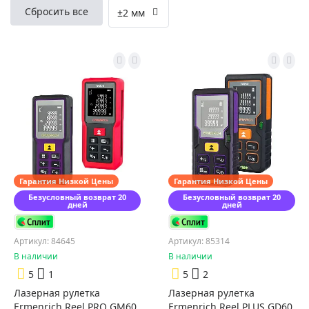
Сбросить все
±2 мм
Гарантия Низкой Цены
Гарантия Низкой Цены
Безусловный возврат 20
Безусловный возврат 20
дней
дней
Артикул: 84645
Артикул: 85314
В наличии
В наличии
5
1
5
2
Лазерная рулетка
Лазерная рулетка
Ermenrich Reel PRO GM60
Ermenrich Reel PLUS GD60