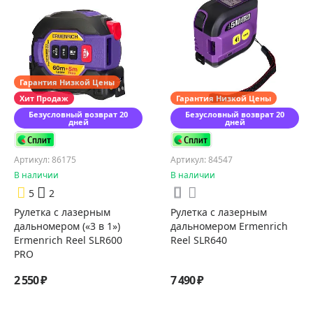
Гарантия Низкой Цены
Хит Продаж
Гарантия Низкой Цены
Безусловный возврат 20
Безусловный возврат 20
дней
дней
Артикул: 86175
Артикул: 84547
В наличии
В наличии
5
2
Рулетка с лазерным
Рулетка с лазерным
дальномером («3 в 1»)
дальномером Ermenrich
Ermenrich Reel SLR600
Reel SLR640
PRO
2 550 ₽
7 490 ₽