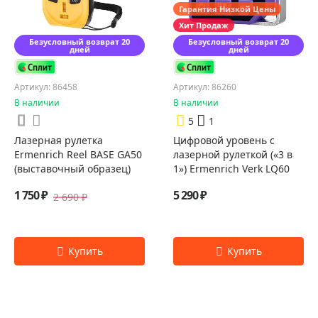
Гарантия Низкой Цены
Хит Продаж
Безусловный возврат 20
Безусловный возврат 20
дней
дней
Артикул: 86458
Артикул: 86260
В наличии
В наличии
5
1
Лазерная рулетка
Цифровой уровень с
Ermenrich Reel BASE GA50
лазерной рулеткой («3 в
(выставочный образец)
1») Ermenrich Verk LQ60
1 750 ₽
5 290 ₽
2 690 ₽