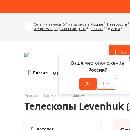
9
8
Сеть магазинов: 57 магазинов в
Москве
,
Петербурге
4
11
1
и еще 25 городах России
,
СНГ
,
Европы
и
Азии
Кат
Ваше местоположение
Россия?
Россия
О компании
Оплата и доставка
Телескопы
Аксессу
Да
Нет
Аксессуа
Микроскопы
Аксессуа
Главная
Каталог
Телескопы
Бинокли
Телескопы Levenhuk 
Аксессуа
Зрительные трубы
Аксессуа
Лупы
Аксессуа
Се
Монокуляры
Каталог