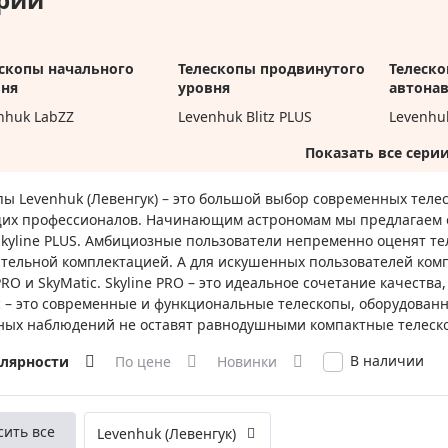
ры для приборов ночного
Глобусы интерактивные
Лазерные дальномеры
ажа
Штативы
скопы начального
Телескопы продвинутого
Телеско
вня
уровня
автона
Сумки, кейсы, чехлы
ажа оптики по специальным
nhuk LabZZ
Levenhuk Blitz PLUS
Levenhu
Средства для очистки оптики
nhuk Blitz BASE
Levenhuk Skyline PLUS
ажа выставочных образцов
Трихинеллоскопы
nhuk Skyline Travel
Levenhuk Skyline PRO
Карты, постеры, литература
пы Levenhuk (Левенгук) – это большой выбор современных теле
nhuk Skyline Travel
Levenhuk New Skyline PLUS
их профессионалов. Начинающим астрономам мы предлагаем об
Фонари
Levenhuk New Skyline PRO
Skyline PLUS. Амбициозные пользователи непременно оценят те
Элементы питания, карты па
nhuk Skyline BASE
тельной комплектацией. А для искушенных пользователей ком
Levenhuk Ra
 PRO и SkyMatic. Skyline PRO – это идеальное сочетание качеств
Фотоловушки
nhuk New Skyline BASE
Levenhuk LZOS
c – это современные и функциональные телескопы, оборудова
Экшн-камеры
ных наблюдений не оставят равнодушными компактные телескопы и
Фотооборудование
В наличии
улярности
По цене
Новинки
Мерч
сить все
Levenhuk (Левенгук)