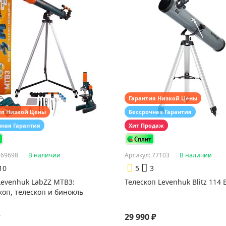
Гарантия Низкой Цены
ия Низкой Цены
Бессрочная Гарантия
чная Гарантия
Хит Продаж
 69698
В наличии
Артикул: 77103
В наличии
10
5
3
Levenhuk LabZZ MTВ3:
Телескоп Levenhuk Blitz 114 
оп, телескоп и бинокль
₽
29 990 ₽