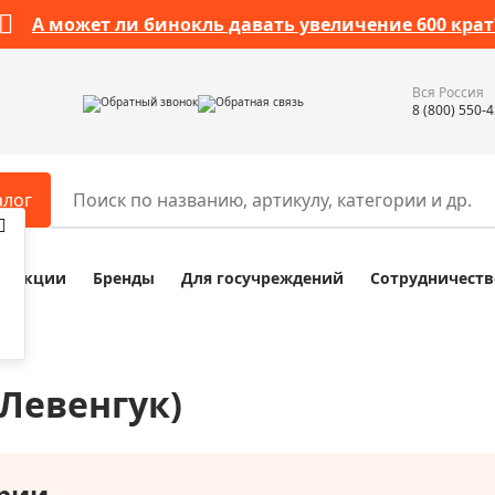
А может ли бинокль давать увеличение 600 крат
Вся Россия
Обратный звонок
Обратная связь
8 (800) 550-
алог
Акции
Бренды
Для госучреждений
Сотрудничеств
ары
Разное
ры для телескопов
Обучающие наборы
ры для микроскопов
Компасы
(Левенгук)
ры для зрительных труб
Наборы исследователя Bresser
ры для биноклей
Наборы для химических опыт
ры для луп
Глобусы
рии