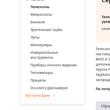
Аксессуа
видения
Телескопы
Приборы ночного видения
Микроскопы
Распрод
Тепловизоры
Теле
уро
Бинокли
Распрод
Прицелы
Leve
ценам
Зрительные трубы
Фотогаджеты
Leve
Распрод
Лупы
Метеостанции, барометры, часы
Leve
Монокуляры
Телеско
Leve
Discovery (Дискавери)
Измерительные
настоящ
Sun
инструменты
BASE и 
Оптика для детей Levenhuk LabZZ
Leve
дополни
Приборы ночного видения
Skyline
Астропланетарии
Leve
Тепловизоры
SkyMati
Подарки
загород
Прицелы
Хиты продаж
Discovery (Дискавери)
По поп
Все категории
Акции
Сбро