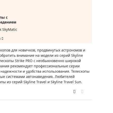
Приборы теплового контроля
Приборы для обслуживания сетей
Детекторы проводки
пы с
ведением
Влагомеры (датчики влажности)
k SkyMatic
Лазерные дальномеры
Измерители параметров окружающей
среды
скопов для новичков, продвинутых астрономов и
Термометры кулинарные (термощупы)
ратить внимание на модели из серий Skyline
лескопы Strike PRO с необыкновенно широкой
Видеоэндоскопы
мяти
пания рекомендует профессиональные серии
Курвиметры
а, надежности и удобства использования. Телескопы
Тестеры качества воды
нные системами автонаведения. Любителей
з серий Skyline Travel и Skyline Travel Sun.
Нивелиры оптические
Металлоискатели
Теодолиты
Прочее