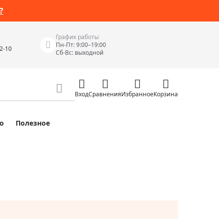
?
График работы
Пн-Пт: 9:00–19:00
42-10
Сб-Вс: выходной
Вход
Сравнения
Избранное
Корзина
о
Полезное
Измерительные инструменты
Измерительные рулетки
Лазерные уровни
 Junior
Цифровые уровни и угломеры
ов
Электроизмерительные приборы
Приборы неразрушающего контроля