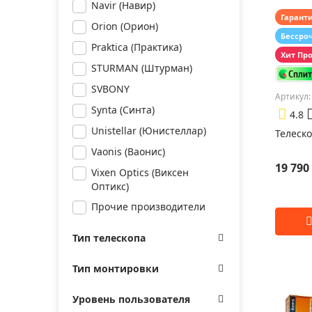
Navir (Навир)
Гарант
Orion (Орион)
Бессро
Praktica (Практика)
Хит Пр
STURMAN (Штурман)
SVBONY
Артикул:
Synta (Синта)
4.8
Unistellar (Юнистеллар)
Телеско
Vaonis (Ваонис)
19 790
Vixen Optics (Виксен
Оптикс)
Прочие производители
Тип телескопа
Тип монтировки
Уровень пользователя