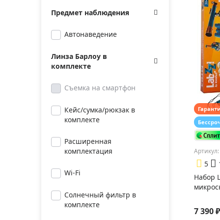
Предмет наблюдения
Автонаведение
Линза Барлоу в
комплекте
Съемка на смартфон
Гарант
Кейс/сумка/рюкзак в
комплекте
Бессро
Расширенная
комплектация
Артикул:
5
Wi-Fi
Набор 
микроск
Солнечный фильтр в
комплекте
7 390 