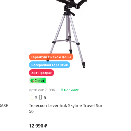
Гарантия Низкой Цены
Бессрочная Гарантия
Хит Продаж
Артикул: 71996
В наличии
5
6
BASE
Телескоп Levenhuk Skyline Travel Sun
50
12 990 ₽