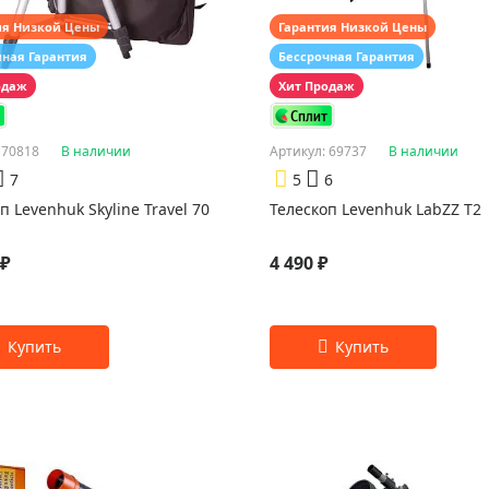
ия Низкой Цены
Гарантия Низкой Цены
чная Гарантия
Бессрочная Гарантия
одаж
Хит Продаж
 70818
В наличии
Артикул: 69737
В наличии
7
5
6
п Levenhuk Skyline Travel 70
Телескоп Levenhuk LabZZ T2
 ₽
4 490 ₽