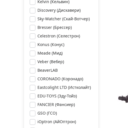
Kelvin (Кельвин)
Discovery (Дискавери)
Sky-Watcher (Скай-Вотчер)
Bresser (Брессер)
Celestron (Селестрон)
Konus (Конус)
Meade (Мид)
Veber (Вебер)
BeaverLAB
CORONADO (Коронадо)
Eastcolight LTD (Истколайт)
EDU-TOYS (Эду-Тойз)
FANCIER (Фансиер)
GSO (ГСО)
iOptron (АйОптрон)