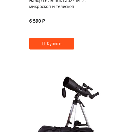
Набор Levenhuk LabZZ MT2:
микроскоп и телескоп
6 590 ₽