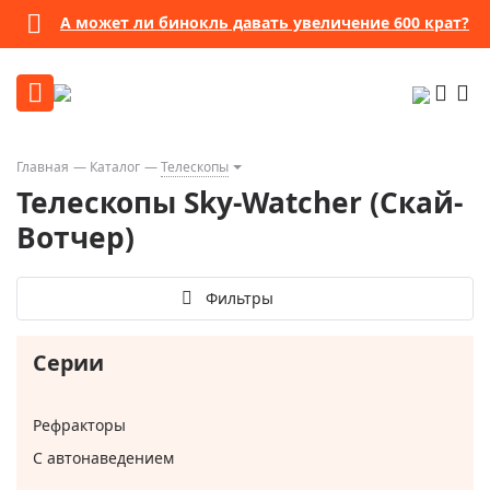
А может ли бинокль давать увеличение 600 крат?
Главная
Каталог
Телескопы
Телескопы Sky-Watcher (Скай-
Вотчер)
Фильтры
Серии
Рефракторы
С автонаведением