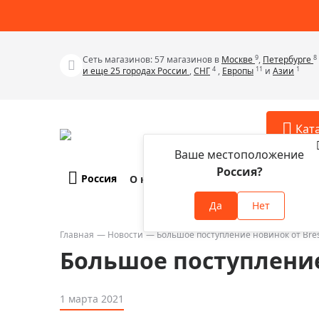
9
8
Сеть магазинов: 57 магазинов в
Москве
,
Петербурге
4
11
1
и еще 25 городах России
,
СНГ
,
Европы
и
Азии
Кат
Ваше местоположение
Россия?
Россия
О компании
Оплата и доставка
Телескопы
Аксессу
Да
Нет
Аксессуа
Микроскопы
Аксессуа
Главная
Новости
Большое поступление новинок от Bres
Бинокли
Большое поступление
Аксессуа
Зрительные трубы
Аксессуа
Лупы
1 марта 2021
Аксессуа
Монокуляры