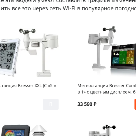
кже эти модели умеют составлять графики измене
ть все это через сеть Wi-Fi в популярное погод
танция Bresser XXL JC «5 в
Метеостанция Bresser Comf
в 1» с цветным дисплеем, 
33 590 ₽