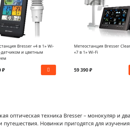
танция Bresser «4 в 1» Wi-
Метеостанция Bresser Clea
V-датчиком и цветным
«7 в 1» Wi-Fi
еем
0 ₽
59 390 ₽
ая оптическая техника Bresser – монокуляр и дв
и путешествия. Новинки пригодятся для изучения