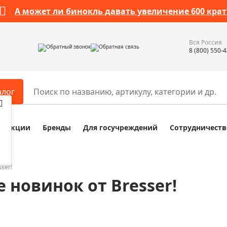
А может ли бинокль давать увеличение 600 крат
Вся Россия
Обратный звонок
Обратная связь
8 (800) 550-
алог
Акции
Бренды
Для госучреждений
Сотрудничеств
ары
Разное
ры для телескопов
Обучающие наборы
ры для микроскопов
Компасы
ser!
 новинок от Bresser!
ры для зрительных труб
Наборы исследователя Bresser
ры для биноклей
Наборы для химических опыт
ры для луп
Глобусы