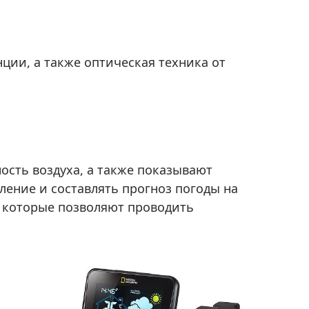
Приборы теплового контроля
Приборы для обслуживания сетей
Детекторы проводки
ции, а также оптическая техника от
Влагомеры (датчики влажности)
Лазерные дальномеры
Измерители параметров окружающей
среды
Термометры кулинарные (термощупы)
Видеоэндоскопы
ость воздуха, а также показывают
мяти
ление и составлять прогноз погоды на
Курвиметры
 которые позволяют проводить
Тестеры качества воды
Нивелиры оптические
Металлоискатели
Теодолиты
Прочее