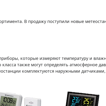
ры для приборов ночного
Глобусы интерактивные
Лазерные дальномеры
ажа
Штативы
ртимента. В продажу поступили новые метеостан
Сумки, кейсы, чехлы
ажа оптики по специальным
Средства для очистки оптики
ажа выставочных образцов
Трихинеллоскопы
Карты, постеры, литература
Фонари
приборы, которые измеряют температуру и влажн
Элементы питания, карты па
 класса также могут определять атмосферное дав
Фотоловушки
теостанции комплектуются наружными датчиками,
Экшн-камеры
Фотооборудование
Мерч