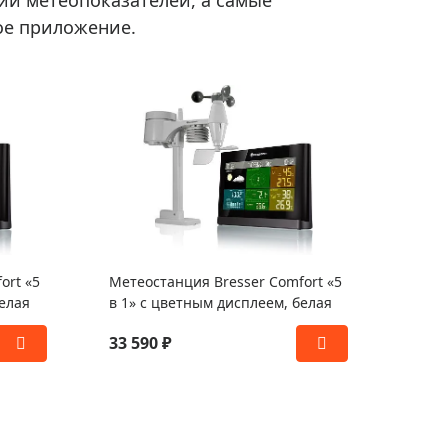
ний метеопоказателей, а самые
ное приложение.
ort «5
Метеостанция Bresser Comfort «5
белая
в 1» с цветным дисплеем, белая
33 590 ₽