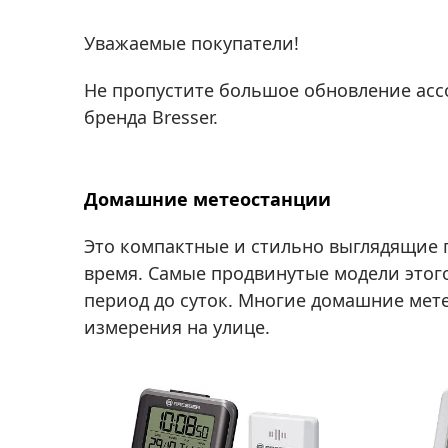
Аксессуа
видения
Приборы ночного видения
Уважаемые покупатели!
Распрод
Тепловизоры
Не пропустите большое обновление ассо
Распрод
Прицелы
бренда Bresser.
ценам
Фотогаджеты
Распрод
Метеостанции, барометры, часы
Домашние метеостанции
Discovery (Дискавери)
Это компактные и стильно выглядящие 
Оптика для детей Levenhuk LabZZ
время. Самые продвинутые модели этого
Астропланетарии
период до суток. Многие домашние ме
Подарки
измерения на улице.
Хиты продаж
Акции