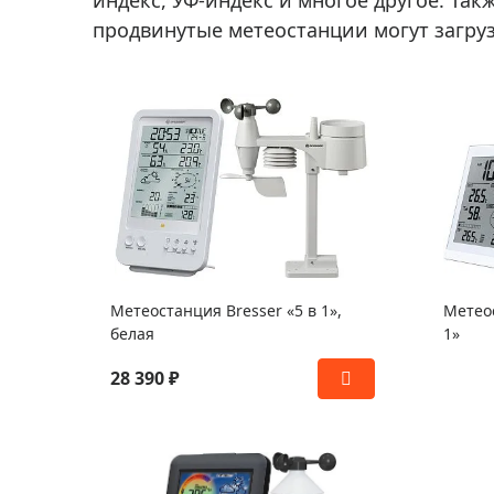
индекс, УФ-индекс и многое другое. Та
продвинутые метеостанции могут загрузи
Метеостанция Bresser «5 в 1»,
Метеос
белая
1»
28 390 ₽