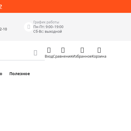
?
График работы
Пн-Пт: 9:00–19:00
42-10
Сб-Вс: выходной
Вход
Сравнения
Избранное
Корзина
о
Полезное
Измерительные инструменты
Измерительные рулетки
Лазерные уровни
 Junior
Цифровые уровни и угломеры
ов
Электроизмерительные приборы
Приборы неразрушающего контроля