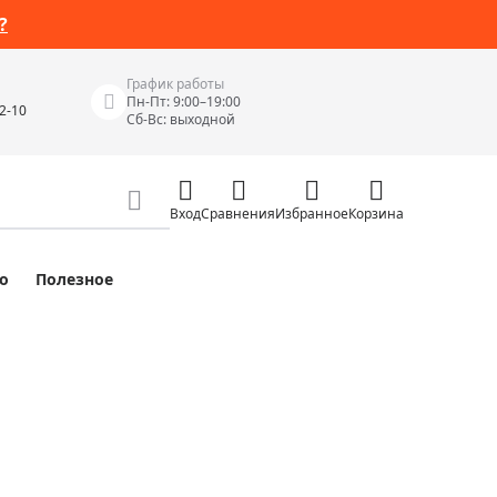
?
График работы
Пн-Пт: 9:00–19:00
42-10
Сб-Вс: выходной
Вход
Сравнения
Избранное
Корзина
о
Полезное
Измерительные инструменты
Измерительные рулетки
Лазерные уровни
 Junior
Цифровые уровни и угломеры
ов
Электроизмерительные приборы
Приборы неразрушающего контроля