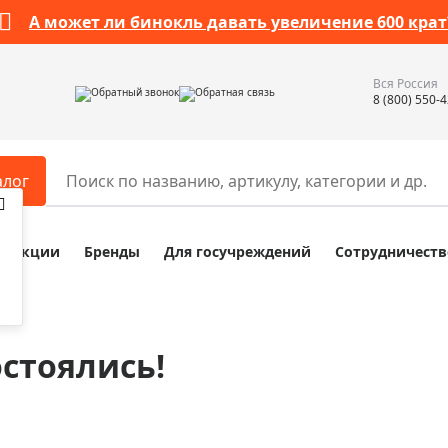
А может ли бинокль давать увеличение 600 крат
Вся Россия
Обратный звонок
Обратная связь
8 (800) 550-
алог
Акции
Бренды
Для госучреждений
Сотрудничеств
ары
Разное
ры для телескопов
Обучающие наборы
ры для микроскопов
Компасы
остоялись!
ры для зрительных труб
Наборы исследователя Bresser
ры для биноклей
Наборы для химических опыт
ры для луп
Глобусы