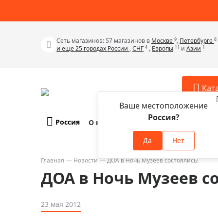
9
8
Сеть магазинов: 57 магазинов в
Москве
,
Петербурге
4
11
1
и еще 25 городах России
,
СНГ
,
Европы
и
Азии
Кат
Ваше местоположение
Россия?
Россия
О компании
Оплата и доставка
Телескопы
Аксессу
Да
Нет
Аксессуа
Микроскопы
Аксессуа
Главная
Новости
ДОА в Ночь Музеев состоялись!
Бинокли
ДОА в Ночь Музеев с
Аксессуа
Зрительные трубы
Аксессуа
Лупы
23 мая 2012
Аксессуа
Монокуляры