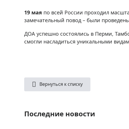
Аксессуа
видения
Приборы ночного видения
19 мая
по всей России проходил масштаб
Распрод
Тепловизоры
замечательный повод – были проведены
Распрод
Прицелы
ДОА успешно состоялись в Перми, Тамбо
ценам
Фотогаджеты
смогли насладиться уникальными вида
Распрод
Метеостанции, барометры, часы
Discovery (Дискавери)
Оптика для детей Levenhuk LabZZ
Астропланетарии
Вернуться к списку
Подарки
Хиты продаж
Последние новости
Акции