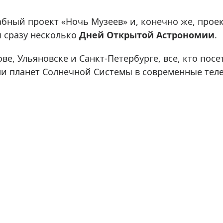
ры для приборов ночного
Глобусы интерактивные
Лазерные дальномеры
ный проект «Ночь Музеев» и, конечно же, проект
ажа
Штативы
 сразу несколько
Дней Открытой Астрономии
.
Сумки, кейсы, чехлы
ажа оптики по специальным
ве, Ульяновске и Санкт-Петербурге, все, кто пос
Средства для очистки оптики
ми планет Солнечной Системы в современные те
ажа выставочных образцов
Трихинеллоскопы
Карты, постеры, литература
Фонари
Элементы питания, карты па
Фотоловушки
Экшн-камеры
Фотооборудование
Мерч