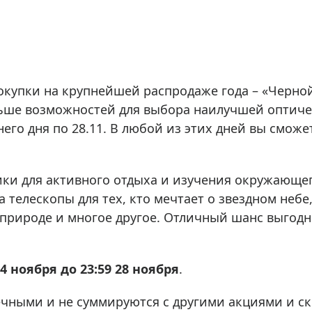
ры для приборов ночного
Глобусы интерактивные
Лазерные дальномеры
ажа
Штативы
Сумки, кейсы, чехлы
ажа оптики по специальным
купки на крупнейшей распродаже года – «Черно
Средства для очистки оптики
ажа выставочных образцов
льше возможностей для выбора наилучшей оптиче
Трихинеллоскопы
него дня по 28.11. В любой из этих дней вы смо
Карты, постеры, литература
Фонари
Элементы питания, карты па
ки для активного отдыха и изучения окружающег
 телескопы для тех, кто мечтает о звездном неб
Фотоловушки
 природе и многое другое. Отличный шанс выгодн
Экшн-камеры
Фотооборудование
Мерч
24 ноября до 23:59 28 ноября
.
чными и не суммируются с другими акциями и с