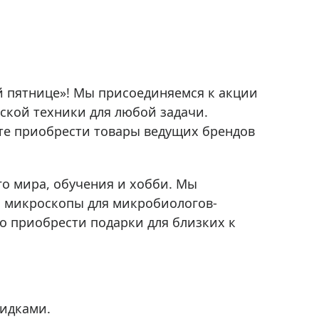
Приборы теплового контроля
Приборы для обслуживания сетей
Детекторы проводки
Влагомеры (датчики влажности)
й пятнице»! Мы присоединяемся к акции
Лазерные дальномеры
ской техники для любой задачи.
Измерители параметров окружающей
среды
жете приобрести товары ведущих брендов
Термометры кулинарные (термощупы)
Видеоэндоскопы
мяти
о мира, обучения и хобби. Мы
Курвиметры
е, микроскопы для микробиологов-
Тестеры качества воды
о приобрести подарки для близких к
Нивелиры оптические
Металлоискатели
Теодолиты
Прочее
кидками.