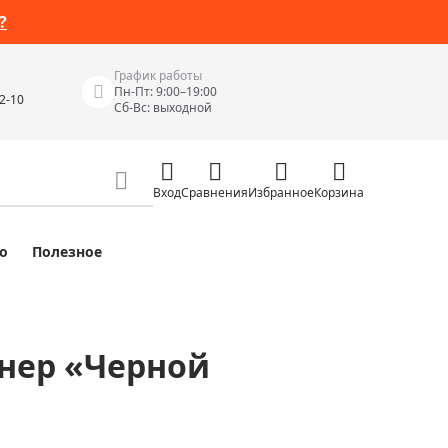
?
График работы
Пн-Пт: 9:00–19:00
42-10
Сб-Вс: выходной
Вход
Сравнения
Избранное
Корзина
о
Полезное
Измерительные инструменты
Измерительные рулетки
Лазерные уровни
нер «Черной
 Junior
Цифровые уровни и угломеры
ов
Электроизмерительные приборы
Приборы неразрушающего контроля