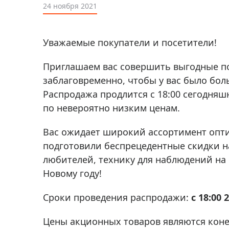
Аксессуа
24 ноября 2021
видения
Приборы ночного видения
Распрод
Тепловизоры
Уважаемые покупатели и посетители!
Распрод
Прицелы
ценам
Приглашаем вас совершить выгодные по
Фотогаджеты
Распрод
заблаговременно, чтобы у вас было бо
Метеостанции, барометры, часы
Распродажа продлится с 18:00 сегодняш
по невероятно низким ценам.
Discovery (Дискавери)
Оптика для детей Levenhuk LabZZ
Вас ожидает широкий ассортимент опти
подготовили беспрецедентные скидки на
Астропланетарии
любителей, технику для наблюдений на
Подарки
Новому году!
Хиты продаж
Сроки проведения распродажи:
с 18:00 
Акции
Цены акционных товаров являются коне