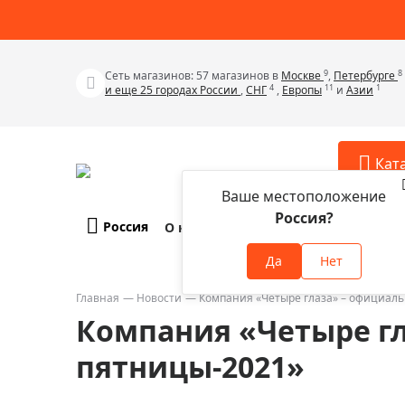
9
8
Сеть магазинов: 57 магазинов в
Москве
,
Петербурге
4
11
1
и еще 25 городах России
,
СНГ
,
Европы
и
Азии
Кат
Ваше местоположение
Россия?
Россия
О компании
Оплата и доставка
Телескопы
Аксессу
Да
Нет
Аксессуа
Микроскопы
Аксессуа
Главная
Новости
Компания «Четыре глаза» – официал
Бинокли
Компания «Четыре г
Аксессуа
Зрительные трубы
Аксессуа
пятницы-2021»
Лупы
Аксессуа
Монокуляры