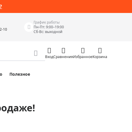
?
График работы
Пн-Пт: 9:00–19:00
42-10
Сб-Вс: выходной
Вход
Сравнения
Избранное
Корзина
о
Полезное
Измерительные инструменты
Измерительные рулетки
Лазерные уровни
родаже!
 Junior
Цифровые уровни и угломеры
ов
Электроизмерительные приборы
Приборы неразрушающего контроля