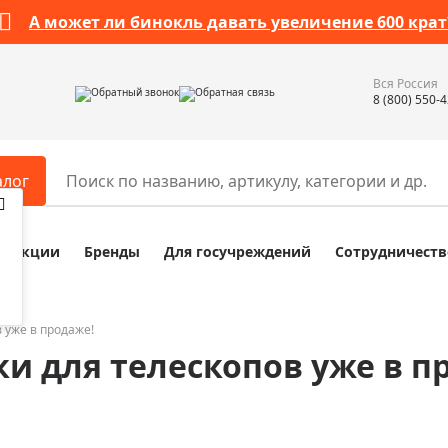
А может ли бинокль давать увеличение 600 крат
Вся Россия
Обратный звонок
Обратная связь
8 (800) 550-
алог
Акции
Бренды
Для госучреждений
Сотрудничеств
ары
Разное
ры для телескопов
Обучающие наборы
ры для микроскопов
Компасы
 уже в продаже!
ки для телескопов уже в п
ры для зрительных труб
Наборы исследователя Bresser
ры для биноклей
Наборы для химических опыт
ры для луп
Глобусы