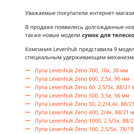
Аксессуа
видения
Приборы ночного видения
Уважаемые покупатели интернет-магази
Распрод
Тепловизоры
В продаже появились долгожданные но
Распрод
Прицелы
также новые модели
сумок для телеск
ценам
Фотогаджеты
Распрод
Компания Levenhuk представила 9 моде
Метеостанции, барометры, часы
специальным удерживающим механизмом
Discovery (Дискавери)
Лупа Levenhuk Zeno 700, 10x, 30 мм
Оптика для детей Levenhuk LabZZ
Лупа Levenhuk Zeno 600, 2,5x, 90 мм
Астропланетарии
Лупа Levenhuk Zeno 60, 2,5/5x, 88/21
Лупа Levenhuk Zeno 500, 3,5x, 56 мм
Подарки
Лупа Levenhuk Zeno 50, 2,2/4,4x, 88/2
Хиты продаж
Лупа Levenhuk Zeno 400, 2/4x, 88/21 
Акции
Лупа Levenhuk Zeno 1000, 2,5/5x, 88/
Лупа Levenhuk Zeno 100, 2,5/5x, 78/1