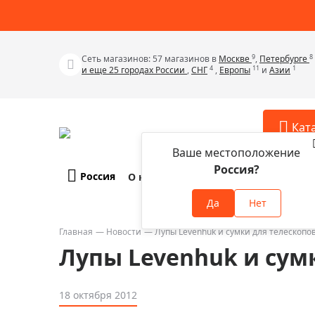
9
8
Сеть магазинов: 57 магазинов в
Москве
,
Петербурге
4
11
1
и еще 25 городах России
,
СНГ
,
Европы
и
Азии
Кат
Ваше местоположение
Россия?
Россия
О компании
Оплата и доставка
Телескопы
Аксессу
Да
Нет
Аксессуа
Микроскопы
Аксессуа
Главная
Новости
Лупы Levenhuk и сумки для телескопов
Бинокли
Лупы Levenhuk и сум
Аксессуа
Зрительные трубы
Аксессуа
Лупы
18 октября 2012
Аксессуа
Монокуляры