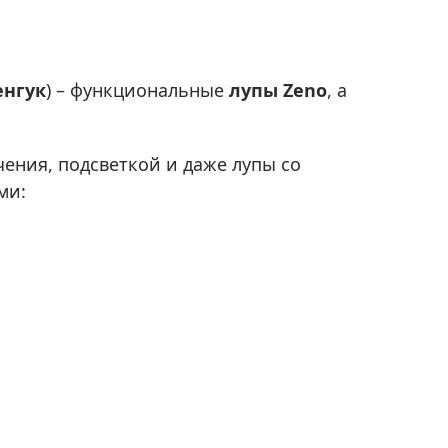
Приборы теплового контроля
Приборы для обслуживания сетей
Детекторы проводки
енгук
) – функциональные
лупы Zeno
, а
Влагомеры (датчики влажности)
Лазерные дальномеры
Измерители параметров окружающей
ния, подсветкой и даже лупы со
среды
ми:
Термометры кулинарные (термощупы)
Видеоэндоскопы
мяти
Курвиметры
Тестеры качества воды
Нивелиры оптические
Металлоискатели
Теодолиты
Прочее