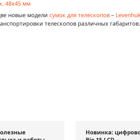
x, 48x45 мм
две новые модели
сумок для телескопов
–
Levenhuk
ранспортировки телескопов различных габаритов
полезные
Новинка: цифрово
тдыха и работы
Bio 15 LCD