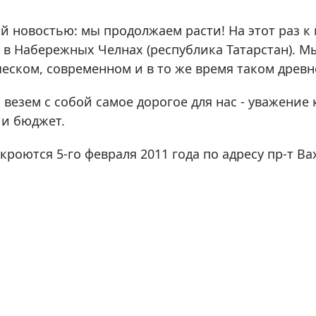
ры для приборов ночного
Глобусы интерактивные
Лазерные дальномеры
 новостью: мы продолжаем расти! На этот раз к
ажа
Штативы
 в Набережных Челнах (республика Татарстан). М
ском, современном и в то же время таком древн
Сумки, кейсы, чехлы
ажа оптики по специальным
Средства для очистки оптики
везем с собой самое дорогое для нас - уважение 
ажа выставочных образцов
Трихинеллоскопы
 и бюджет.
Карты, постеры, литература
роются 5-го февраля 2011 года по адресу пр-т Вах
Фонари
Элементы питания, карты па
Фотоловушки
Экшн-камеры
Фотооборудование
Мерч