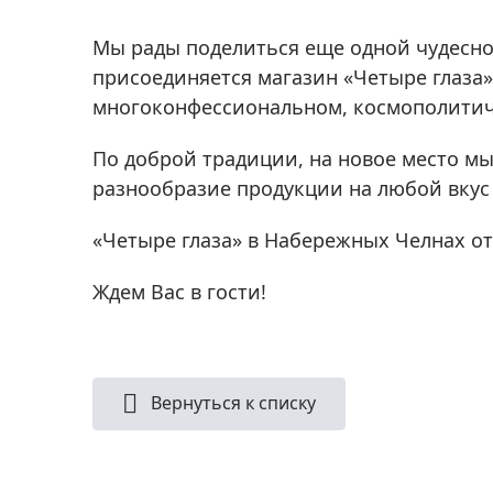
Аксессуа
видения
Приборы ночного видения
Мы рады поделиться еще одной чудесной
Распрод
Тепловизоры
присоединяется магазин «Четыре глаза»
многоконфессиональном, космополитиче
Распрод
Прицелы
ценам
Фотогаджеты
По доброй традиции, на новое место мы 
Распрод
разнообразие продукции на любой вкус
Метеостанции, барометры, часы
Discovery (Дискавери)
«Четыре глаза» в Набережных Челнах отк
Оптика для детей Levenhuk LabZZ
Ждем Вас в гости!
Астропланетарии
Подарки
Хиты продаж
Вернуться к списку
Акции