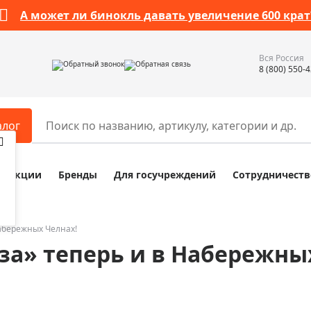
А может ли бинокль давать увеличение 600 крат
Вся Россия
Обратный звонок
Обратная связь
8 (800) 550-
алог
Акции
Бренды
Для госучреждений
Сотрудничеств
ары
Разное
ры для телескопов
Обучающие наборы
ры для микроскопов
Компасы
Набережных Челнах!
за» теперь и в Набережны
ры для зрительных труб
Наборы исследователя Bresser
ры для биноклей
Наборы для химических опыт
ры для луп
Глобусы