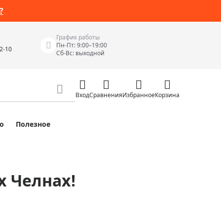
?
График работы
Пн-Пт: 9:00–19:00
42-10
Сб-Вс: выходной
Вход
Сравнения
Избранное
Корзина
о
Полезное
Измерительные инструменты
Измерительные рулетки
Лазерные уровни
х Челнах!
 Junior
Цифровые уровни и угломеры
ов
Электроизмерительные приборы
Приборы неразрушающего контроля