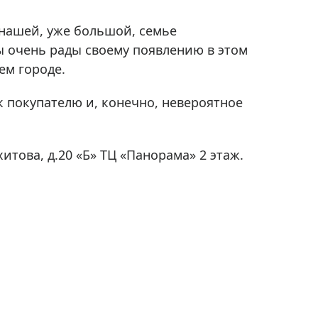
Приборы теплового контроля
Приборы для обслуживания сетей
 нашей, уже большой, семье
Детекторы проводки
ы очень рады своему появлению в этом
ем городе.
Влагомеры (датчики влажности)
Лазерные дальномеры
к покупателю и, конечно, невероятное
Измерители параметров окружающей
среды
Термометры кулинарные (термощупы)
итова, д.20 «Б» ТЦ «Панорама» 2 этаж.
Видеоэндоскопы
мяти
Курвиметры
Тестеры качества воды
Нивелиры оптические
Металлоискатели
Теодолиты
Прочее