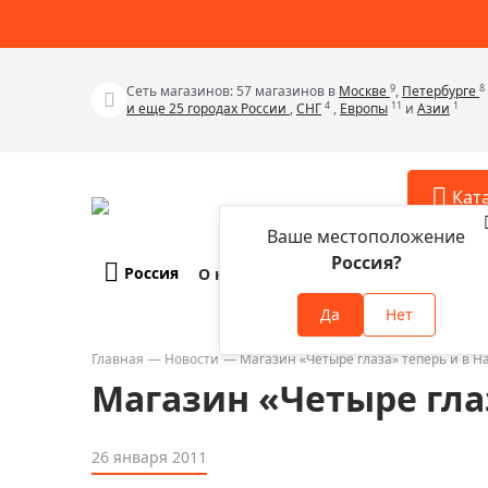
9
8
Сеть магазинов: 57 магазинов в
Москве
,
Петербурге
4
11
1
и еще 25 городах России
,
СНГ
,
Европы
и
Азии
Кат
Ваше местоположение
Россия?
Россия
О компании
Оплата и доставка
Телескопы
Аксессу
Да
Нет
Аксессуа
Микроскопы
Аксессуа
Главная
Новости
Магазин «Четыре глаза» теперь и в 
Бинокли
Магазин «Четыре гла
Аксессуа
Зрительные трубы
Аксессуа
Лупы
26 января 2011
Аксессуа
Монокуляры