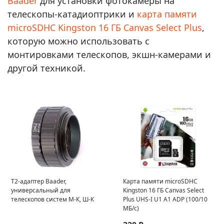
Baader
для установки фотокамеры на
телескопы-катадиоптрики и
карта памяти
microSDHC Kingston 16 ГБ Canvas Select Plus
,
которую можно использовать с
монтировками телескопов, экшн-камерами и
другой техникой.
T2-адаптер Baader,
Карта памяти microSDHC
универсальный для
Kingston 16 ГБ Canvas Select
телескопов систем М-К, Ш-К
Plus UHS-I U1 A1 ADP (100/10
МБ/с)