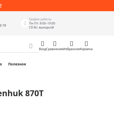
?
График работы
Пн-Пт: 9:00–19:00
42-10
Сб-Вс: выходной
Вход
Сравнения
Избранное
Корзина
о
Полезное
Измерительные инструменты
Измерительные рулетки
Лазерные уровни
enhuk 870T
 Junior
Цифровые уровни и угломеры
ов
Электроизмерительные приборы
Приборы неразрушающего контроля