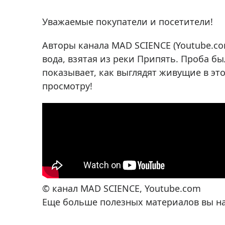
Аксессуа
видения
Приборы ночного видения
Уважаемые покупатели и посетители!
Распрод
Тепловизоры
Авторы канала MAD SCIENCE (Youtube.co
Распрод
Прицелы
вода, взятая из реки Припять. Проба б
ценам
Фотогаджеты
показывает, как выглядят живущие в эт
Распрод
просмотру!
Метеостанции, барометры, часы
Discovery (Дискавери)
Оптика для детей Levenhuk LabZZ
Астропланетарии
Подарки
Хиты продаж
© канал MAD SCIENCE, Youtube.com
Акции
Еще больше полезных материалов вы н