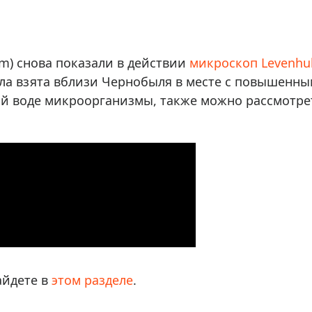
ры для приборов ночного
Глобусы интерактивные
Лазерные дальномеры
ажа
Штативы
m) снова показали в действии
микроскоп Levenhu
Сумки, кейсы, чехлы
ажа оптики по специальным
ыла взята вблизи Чернобыля в месте с повышенн
Средства для очистки оптики
ой воде микроорганизмы, также можно рассмотре
ажа выставочных образцов
Трихинеллоскопы
Карты, постеры, литература
Фонари
Элементы питания, карты па
Фотоловушки
Экшн-камеры
Фотооборудование
Мерч
айдете в
этом разделе
.