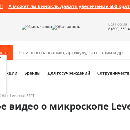
А может ли бинокль давать увеличение 600 крат
Вся Россия
Обратный звонок
Обратная связь
8 (800) 550-
алог
Акции
Бренды
Для госучреждений
Сотрудничеств
ары
Разное
ры для телескопов
Обучающие наборы
ры для микроскопов
Компасы
скопе Levenhuk 870T
е видео о микроскопе Lev
ры для зрительных труб
Наборы исследователя Bresser
ры для биноклей
Наборы для химических опыт
ры для луп
Глобусы