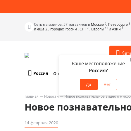
9
8
Сеть магазинов: 57 магазинов в
Москве
,
Петербурге
4
11
1
и еще 25 городах России
,
СНГ
,
Европы
и
Азии
Кат
Ваше местоположение
Россия?
Россия
О компании
Оплата и доставка
Телескопы
Аксессу
Да
Нет
Аксессуа
Микроскопы
Аксессуа
Главная
Новости
Новое познавательное видео о микро
Бинокли
Новое познавательно
Аксессуа
Зрительные трубы
Аксессуа
Лупы
14 февраля 2020
Аксессуа
Монокуляры