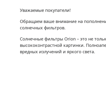
Аксессуа
видения
Приборы ночного видения
Уважаемые покупатели!
Распрод
Тепловизоры
Обращаем ваше внимание на пополнен
Распрод
Прицелы
солнечных фильтров.
ценам
Фотогаджеты
Распрод
Солнечные фильтры Orion – это не толь
Метеостанции, барометры, часы
высококонтрастной картинки. Полноапе
Discovery (Дискавери)
вредных излучений и яркого света.
Оптика для детей Levenhuk LabZZ
Астропланетарии
Подарки
Хиты продаж
Акции