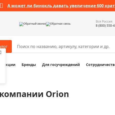
А может ли бинокль давать увеличение 600 крат
Вся Россия
Обратный звонок
Обратная связь
8 (800) 550-
алог
Акции
Бренды
Для госучреждений
Сотрудничеств
ары
Разное
ры для телескопов
Обучающие наборы
ры для микроскопов
Компасы
 компании Orion
ры для зрительных труб
Наборы исследователя Bresser
ры для биноклей
Наборы для химических опыт
ры для луп
Глобусы