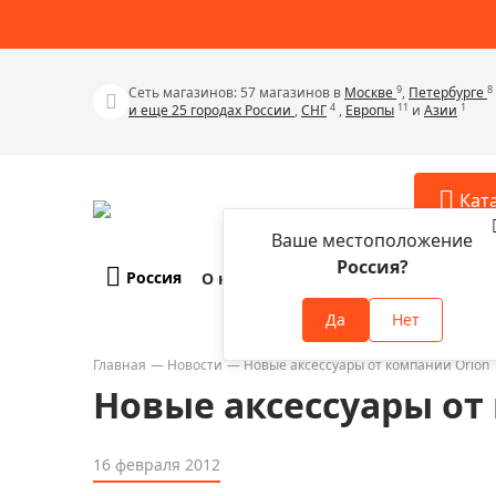
9
8
Сеть магазинов: 57 магазинов в
Москве
,
Петербурге
4
11
1
и еще 25 городах России
,
СНГ
,
Европы
и
Азии
Кат
Ваше местоположение
Россия?
Россия
О компании
Оплата и доставка
Телескопы
Аксессу
Да
Нет
Аксессуа
Микроскопы
Аксессуа
Главная
Новости
Новые аксессуары от компании Orion
Бинокли
Новые аксессуары от
Аксессуа
Зрительные трубы
Аксессуа
Лупы
16 февраля 2012
Аксессуа
Монокуляры