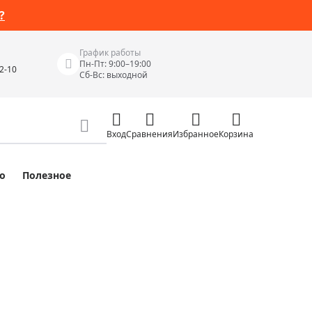
?
График работы
Пн-Пт: 9:00–19:00
42-10
Сб-Вс: выходной
Вход
Сравнения
Избранное
Корзина
о
Полезное
Измерительные инструменты
Измерительные рулетки
Лазерные уровни
 Junior
Цифровые уровни и угломеры
ов
Электроизмерительные приборы
Приборы неразрушающего контроля