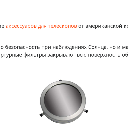
ры для приборов ночного
Глобусы интерактивные
Лазерные дальномеры
ажа
Штативы
ие
аксессуаров для телескопов
от американской 
Сумки, кейсы, чехлы
ажа оптики по специальным
Средства для очистки оптики
ажа выставочных образцов
Трихинеллоскопы
ко безопасность при наблюдениях Солнца, но и 
ртурные фильтры закрывают всю поверхность объ
Карты, постеры, литература
Фонари
Элементы питания, карты па
Фотоловушки
Экшн-камеры
Фотооборудование
Мерч