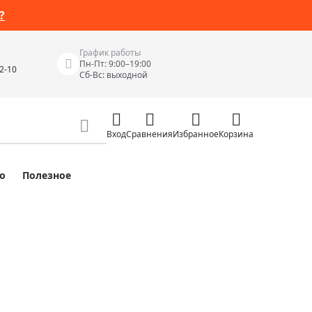
?
График работы
Пн-Пт: 9:00–19:00
42-10
Сб-Вс: выходной
Вход
Сравнения
Избранное
Корзина
о
Полезное
Измерительные инструменты
Измерительные рулетки
Лазерные уровни
 Junior
Цифровые уровни и угломеры
ов
Электроизмерительные приборы
Приборы неразрушающего контроля