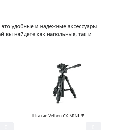
Приборы теплового контроля
Приборы для обслуживания сетей
Детекторы проводки
 это удобные и надежные аксессуары
Влагомеры (датчики влажности)
й вы найдете как напольные, так и
Лазерные дальномеры
Измерители параметров окружающей
среды
Термометры кулинарные (термощупы)
Видеоэндоскопы
мяти
Курвиметры
Тестеры качества воды
Нивелиры оптические
Металлоискатели
Теодолиты
Штатив Velbon CX-MINI /F
Прочее