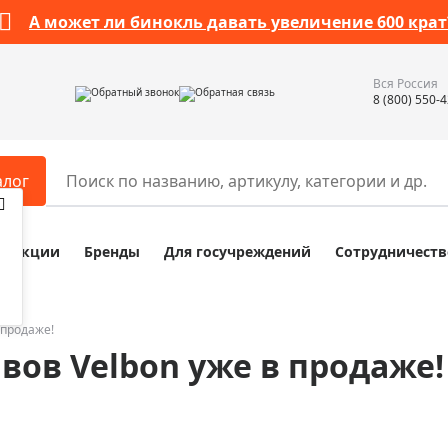
А может ли бинокль давать увеличение 600 крат
Вся Россия
Обратный звонок
Обратная связь
8 (800) 550-
алог
Акции
Бренды
Для госучреждений
Сотрудничеств
ары
Разное
ры для телескопов
Обучающие наборы
ры для микроскопов
Компасы
 продаже!
ов Velbon уже в продаже!
ры для зрительных труб
Наборы исследователя Bresser
ры для биноклей
Наборы для химических опыт
ры для луп
Глобусы