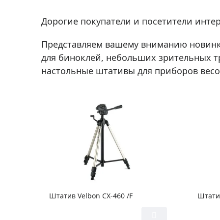
Аксессуа
видения
Приборы ночного видения
Дорогие покупатели и посетители интер
Распрод
Тепловизоры
Представляем вашему вниманию новинки
Распрод
Прицелы
для биноклей, небольших зрительных тр
ценам
Фотогаджеты
настольные штативы для приборов весом 
Распрод
Метеостанции, барометры, часы
Discovery (Дискавери)
Оптика для детей Levenhuk LabZZ
Астропланетарии
Подарки
Хиты продаж
Акции
Штатив Velbon CX-460 /F
Штатив