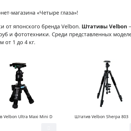
ры для приборов ночного
Глобусы интерактивные
Лазерные дальномеры
нет-магазина «Четыре глаза»!
ажа
Штативы
 от японского бренда Velbon.
Штативы Velbon
–
Сумки, кейсы, чехлы
ажа оптики по специальным
уб и фототехники. Среди представленных моделе
Средства для очистки оптики
от 1 до 4 кг.
ажа выставочных образцов
Трихинеллоскопы
Карты, постеры, литература
Фонари
Элементы питания, карты па
Фотоловушки
Экшн-камеры
Фотооборудование
Мерч
 Velbon Ultra Maxi Mini D
Штатив Velbon Sherpa 803