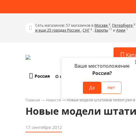
9
8
Сеть магазинов: 57 магазинов в
Москве
,
Петербурге
4
11
1
и еще 25 городах России
,
СНГ
,
Европы
и
Азии
Кат
Ваше местоположение
Россия?
Россия
О компании
Оплата и доставка
Телескопы
Аксессу
Да
Нет
Аксессуа
Микроскопы
Аксессуа
Главная
Новости
Новые модели штативов Velbon уже в
Бинокли
Новые модели штатив
Аксессуа
Зрительные трубы
Аксессуа
Лупы
17 сентября 2012
Аксессуа
Монокуляры