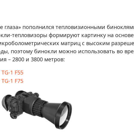
ры для приборов ночного
Глобусы интерактивные
Лазерные дальномеры
ажа
Штативы
ре глаза» пополнился тепловизионными бинокля
Сумки, кейсы, чехлы
ажа оптики по специальным
кли-тепловизоры формируют картинку на основе
Средства для очистки оптики
микроболометрических матриц с высоким разреше
ажа выставочных образцов
Трихинеллоскопы
ды, поэтому бинокли можно использовать во вре
Карты, постеры, литература
я – 2800 и 3800 метров:
Фонари
TG-1 F55
Элементы питания, карты па
TG-1 F75
Фотоловушки
Экшн-камеры
Фотооборудование
Мерч