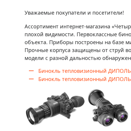
Аксессуа
видения
Приборы ночного видения
Уважаемые покупатели и посетители!
Распрод
Тепловизоры
Ассортимент интернет-магазина «Четы
Распрод
Прицелы
плохой видимости. Первоклассные бино
ценам
Фотогаджеты
объекта. Приборы построены на базе 
Распрод
Прочные корпуса защищены от струй во
Метеостанции, барометры, часы
модели с разной дальностью обнаружени
Discovery (Дискавери)
Бинокль тепловизионный ДИПОЛЬ 
Оптика для детей Levenhuk LabZZ
Бинокль тепловизионный ДИПОЛЬ 
Астропланетарии
Подарки
Хиты продаж
Акции