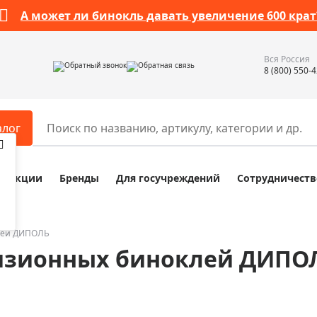
А может ли бинокль давать увеличение 600 крат
Вся Россия
Обратный звонок
Обратная связь
8 (800) 550-
алог
Акции
Бренды
Для госучреждений
Сотрудничеств
ары
Разное
ры для телескопов
Обучающие наборы
ры для микроскопов
Компасы
лей ДИПОЛЬ
изионных биноклей ДИПО
ры для зрительных труб
Наборы исследователя Bresser
ры для биноклей
Наборы для химических опыт
ры для луп
Глобусы