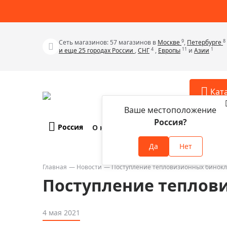
9
8
Сеть магазинов: 57 магазинов в
Москве
,
Петербурге
4
11
1
и еще 25 городах России
,
СНГ
,
Европы
и
Азии
Кат
Ваше местоположение
Россия?
Россия
О компании
Оплата и доставка
Телескопы
Аксессу
Да
Нет
Аксессуа
Микроскопы
Аксессуа
Главная
Новости
Поступление тепловизионных бинок
Бинокли
Поступление теплов
Аксессуа
Зрительные трубы
Аксессуа
Лупы
4 мая 2021
Аксессуа
Монокуляры