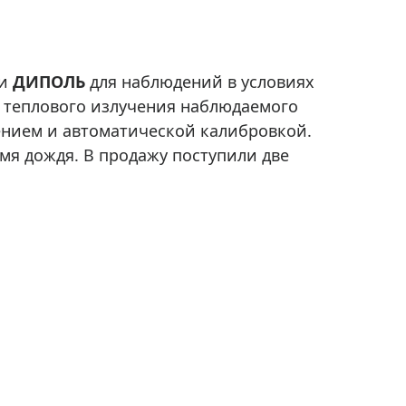
Приборы теплового контроля
Приборы для обслуживания сетей
Детекторы проводки
ми
ДИПОЛЬ
для наблюдений в условиях
Влагомеры (датчики влажности)
 теплового излучения наблюдаемого
Лазерные дальномеры
нием и автоматической калибровкой.
Измерители параметров окружающей
мя дождя. В продажу поступили две
среды
Термометры кулинарные (термощупы)
Видеоэндоскопы
мяти
Курвиметры
Тестеры качества воды
Нивелиры оптические
Металлоискатели
Теодолиты
Прочее