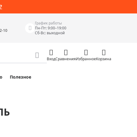
?
График работы
Пн-Пт: 9:00–19:00
42-10
Сб-Вс: выходной
Вход
Сравнения
Избранное
Корзина
о
Полезное
Измерительные инструменты
Измерительные рулетки
Лазерные уровни
ЛЬ
 Junior
Цифровые уровни и угломеры
ов
Электроизмерительные приборы
Приборы неразрушающего контроля