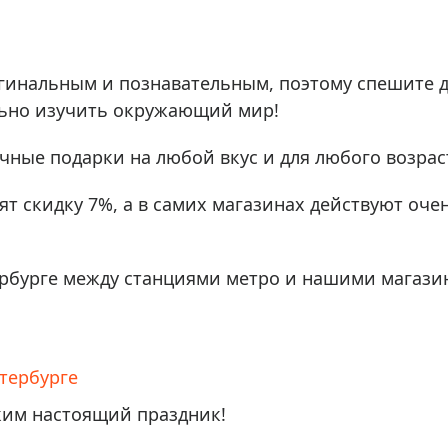
ры для приборов ночного
Глобусы интерактивные
Лазерные дальномеры
ажа
Штативы
гинальным и познавательным, поэтому спешите д
Сумки, кейсы, чехлы
ажа оптики по специальным
льно изучить окружающий мир!
Средства для очистки оптики
ажа выставочных образцов
чные подарки на любой вкус и для любого возрас
Трихинеллоскопы
Карты, постеры, литература
т скидку 7%, а в самих магазинах действуют оче
Фонари
Элементы питания, карты па
рбурге между станциями метро и нашими магази
Фотоловушки
Экшн-камеры
Фотооборудование
тербурге
Мерч
ким настоящий праздник!