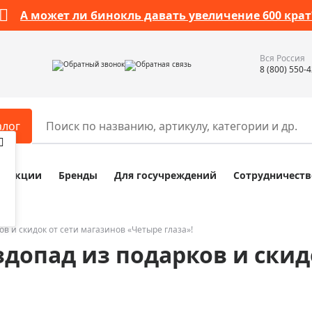
А может ли бинокль давать увеличение 600 крат
Вся Россия
Обратный звонок
Обратная связь
8 (800) 550-
алог
Акции
Бренды
Для госучреждений
Сотрудничеств
ары
Разное
ры для телескопов
Обучающие наборы
ры для микроскопов
Компасы
в и скидок от сети магазинов «Четыре глаза»!
допад из подарков и скид
ры для зрительных труб
Наборы исследователя Bresser
ры для биноклей
Наборы для химических опыт
ры для луп
Глобусы