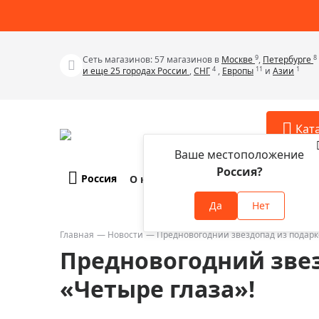
9
8
Сеть магазинов: 57 магазинов в
Москве
,
Петербурге
4
11
1
и еще 25 городах России
,
СНГ
,
Европы
и
Азии
Кат
Ваше местоположение
Россия?
Россия
О компании
Оплата и доставка
Телескопы
Аксессу
Да
Нет
Аксессуа
Микроскопы
Аксессуа
Главная
Новости
Предновогодний звездопад из подарко
Бинокли
Предновогодний звез
Аксессуа
Зрительные трубы
Аксессуа
«Четыре глаза»!
Лупы
Аксессуа
Монокуляры