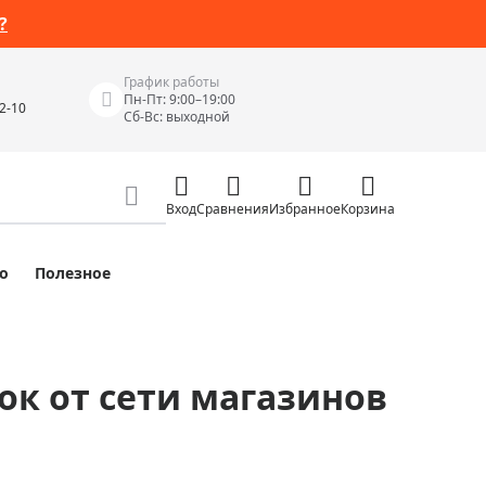
?
График работы
Пн-Пт: 9:00–19:00
42-10
Сб-Вс: выходной
Вход
Сравнения
Избранное
Корзина
о
Полезное
Измерительные инструменты
Измерительные рулетки
Лазерные уровни
ок от сети магазинов
 Junior
Цифровые уровни и угломеры
ов
Электроизмерительные приборы
Приборы неразрушающего контроля