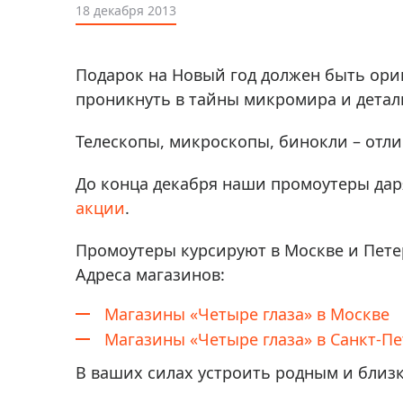
Аксессуа
18 декабря 2013
видения
Приборы ночного видения
Распрод
Тепловизоры
Подарок на Новый год должен быть ори
Распрод
Прицелы
проникнуть в тайны микромира и дета
ценам
Фотогаджеты
Распрод
Телескопы, микроскопы, бинокли – отли
Метеостанции, барометры, часы
До конца декабря наши промоутеры даря
Discovery (Дискавери)
акции
.
Оптика для детей Levenhuk LabZZ
Промоутеры курсируют в Москве и Пете
Астропланетарии
Адреса магазинов:
Подарки
Магазины «Четыре глаза» в Москве
Хиты продаж
Магазины «Четыре глаза» в Санкт-Пе
Акции
В ваших силах устроить родным и близ