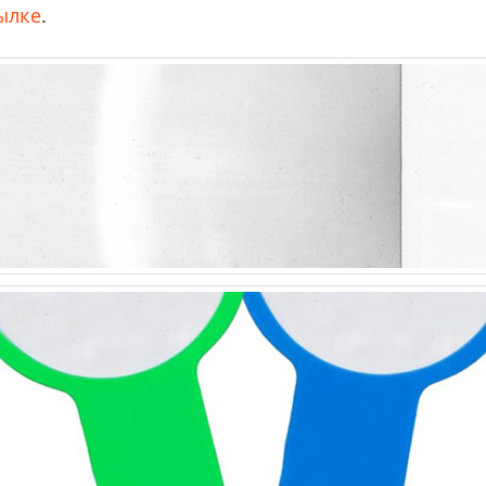
ылке
.