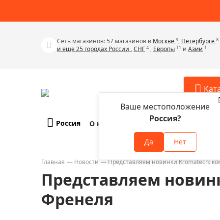
9
8
Сеть магазинов: 57 магазинов в
Москве
,
Петербурге
4
11
1
и еще 25 городах России
,
СНГ
,
Европы
и
Азии
Кат
Ваше местоположение
Россия?
Россия
О компании
Оплата и доставка
Телескопы
Аксессу
Да
Нет
Аксессуа
Микроскопы
Аксессуа
Главная
Новости
Представляем новинки Kromatech: к
Бинокли
Представляем новин
Аксессуа
Зрительные трубы
Аксессуа
Френеля
Лупы
Аксессуа
Монокуляры