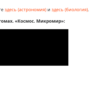
те
здесь (астрономия)
и
здесь (биология)
.
томах. «Космос. Микромир»: