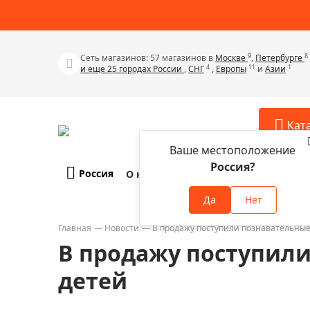
9
8
Сеть магазинов: 57 магазинов в
Москве
,
Петербурге
4
11
1
и еще 25 городах России
,
СНГ
,
Европы
и
Азии
Кат
Ваше местоположение
Россия?
Россия
О компании
Оплата и доставка
Телескопы
Аксессу
Да
Нет
Аксессуа
Микроскопы
Аксессуа
Главная
Новости
В продажу поступили познавательные
Бинокли
В продажу поступили
Аксессуа
Зрительные трубы
Аксессуа
детей
Лупы
Аксессуа
Монокуляры