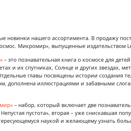
ры для приборов ночного
Глобусы интерактивные
Лазерные дальномеры
ажа
Штативы
Сумки, кейсы, чехлы
ажа оптики по специальным
 новинки нашего ассортимента. В продажу пост
Средства для очистки оптики
ажа выставочных образцов
«Космос. Микромир», выпущенные издательством Le
Трихинеллоскопы
Карты, постеры, литература
»
– это познавательная книга о космосе для детей
Фонари
тах и их спутниках, Солнце и других звездах, ме
Элементы питания, карты па
 Отдельные главы посвящены истории создания те
ом, дополнена иллюстрациями и забавными слог
Фотоловушки
Экшн-камеры
Фотооборудование
омир»
– набор, который включает две познавательн
Мерч
Непустая пустота», вторая – уже снискавшая поп
нтересующемуся наукой и желающему узнать больш