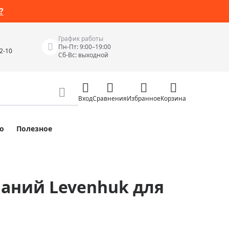
?
График работы
Пн-Пт: 9:00–19:00
42-10
Сб-Вс: выходной
Вход
Сравнения
Избранное
Корзина
о
Полезное
Измерительные инструменты
Измерительные рулетки
Лазерные уровни
аний Levenhuk для
 Junior
Цифровые уровни и угломеры
ов
Электроизмерительные приборы
Приборы неразрушающего контроля