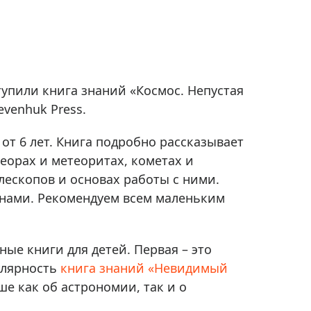
Приборы теплового контроля
Приборы для обслуживания сетей
Детекторы проводки
Влагомеры (датчики влажности)
упили книга знаний «Космос. Непустая
Лазерные дальномеры
venhuk Press.
Измерители параметров окружающей
среды
 от 6 лет. Книга подробно рассказывает
Термометры кулинарные (термощупы)
теорах и метеоритах, кометах и
Видеоэндоскопы
мяти
лескопов и основах работы с ними.
Курвиметры
анами. Рекомендуем всем маленьким
Тестеры качества воды
Нивелиры оптические
ые книги для детей. Первая – это
Металлоискатели
улярность
книга знаний «Невидимый
Теодолиты
е как об астрономии, так и о
Прочее