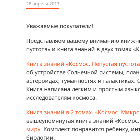
Аксессуа
26 апреля 2017
видения
Приборы ночного видения
Распрод
Тепловизоры
Уважаемые покупатели!
Распрод
Прицелы
ценам
Представляем вашему вниманию книжные
Фотогаджеты
Распрод
пустота» и книга знаний в двух томах 
Метеостанции, барометры, часы
Книга знаний «Космос. Непустая пустота
Discovery (Дискавери)
об устройстве Солнечной системы, плане
Оптика для детей Levenhuk LabZZ
астероидах, туманностях и галактиках.
Книга написана легким и простым язык
Астропланетарии
исследователям космоса.
Подарки
Хиты продаж
Книга знаний в 2 томах. «Космос. Микр
вышеупомянутая книга знаний «Космос. 
Акции
мир»
. Комплект понравится ребенку, и
биологии.