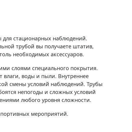
Приборы теплового контроля
Приборы для обслуживания сетей
Детекторы проводки
Влагомеры (датчики влажности)
ы для стационарных наблюдений.
Лазерные дальномеры
льной трубой вы получаете штатив,
Измерители параметров окружающей
среды
столь необходимых аксессуаров.
Термометры кулинарные (термощупы)
ькими слоями специального покрытия.
Видеоэндоскопы
мяти
т влаги, воды и пыли. Внутреннее
Курвиметры
зкой смены условий наблюдений. Трубы
Тестеры качества воды
 боятся непогоды и сложных условий
Нивелиры оптические
ениями любого уровня сложности.
Металлоискатели
спортивных мероприятий.
Теодолиты
Прочее