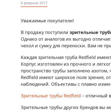
Аксессуа
8 февраля 2017
видения
Приборы ночного видения
Распрод
Тепловизоры
Уважаемые покупатели!
Распрод
Прицелы
ценам
В продажу поступили
зрительные трубы
Фотогаджеты
Распрод
Однако от аналогов их выгодно отличае
Метеостанции, барометры, часы
чехол и сумку для переноски. Вам не п
Discovery (Дискавери)
Каждая зрительная труба Redfield имею
Оптика для детей Levenhuk LabZZ
Корпус изготовлен из прочного и легко
пространство трубы заполнено азотом, 
Астропланетарии
Redfield имеют широкое поле зрения, о
Подарки
наблюдений. Объективы с плавно измен
Хиты продаж
Зрительные трубы Redfield
– отличный в
Акции
Зрительные трубы других брендов вы 