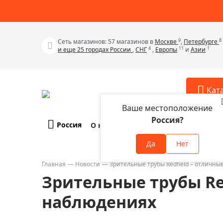
9
8
Сеть магазинов: 57 магазинов в
Москве
,
Петербурге
4
11
1
и еще 25 городах России
,
СНГ
,
Европы
и
Азии
Кат
Ваше местоположение
Россия?
Россия
О компании
Оплата и доставка
Телескопы
Аксессу
Да
Нет
Аксессуа
Микроскопы
Аксессуа
Главная
Новости
Зрительные трубы Redfield – отличн
Бинокли
Зрительные трубы Re
Аксессуа
Зрительные трубы
Аксессуа
наблюдениях
Лупы
Аксессуа
Монокуляры