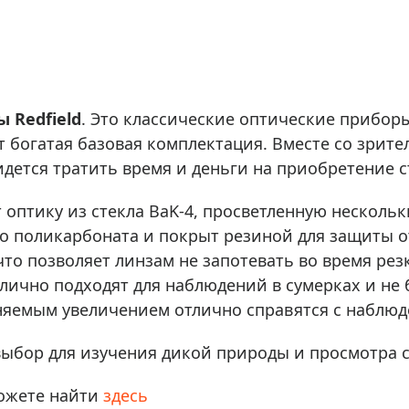
ры для приборов ночного
Глобусы интерактивные
Лазерные дальномеры
ажа
Штативы
Сумки, кейсы, чехлы
ажа оптики по специальным
 Redfield
. Это классические оптические прибор
Средства для очистки оптики
ажа выставочных образцов
т богатая базовая комплектация. Вместе со зрите
Трихинеллоскопы
ридется тратить время и деньги на приобретение 
Карты, постеры, литература
Фонари
т оптику из стекла BaK-4, просветленную нескол
Элементы питания, карты па
го поликарбоната и покрыт резиной для защиты о
что позволяет линзам не запотевать во время ре
Фотоловушки
тлично подходят для наблюдений в сумерках и не
Экшн-камеры
яемым увеличением отлично справятся с наблюд
Фотооборудование
Мерч
ыбор для изучения дикой природы и просмотра 
можете найти
здесь