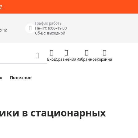
?
График работы
Пн-Пт: 9:00–19:00
42-10
Сб-Вс: выходной
Вход
Сравнения
Избранное
Корзина
о
Полезное
Измерительные инструменты
Измерительные рулетки
Лазерные уровни
ники в стационарных
 Junior
Цифровые уровни и угломеры
ов
Электроизмерительные приборы
Приборы неразрушающего контроля