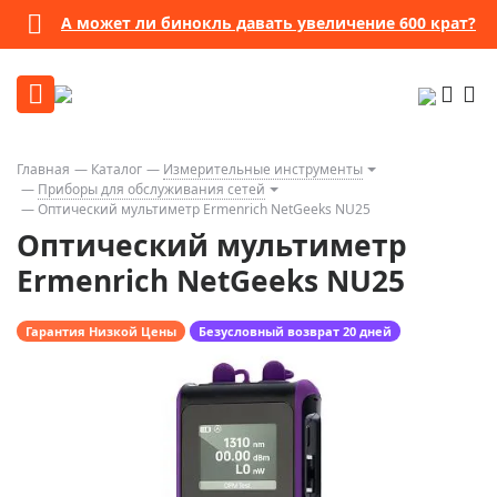
А может ли бинокль давать увеличение 600 крат?
Главная
Каталог
Измерительные инструменты
Приборы для обслуживания сетей
Оптический мультиметр Ermenrich NetGeeks NU25
Оптический мультиметр
Ermenrich NetGeeks NU25
Гарантия Низкой Цены
Безусловный возврат 20 дней